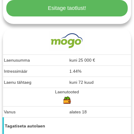
Esitage taotlust!
Laenusumma
kuni
25 000
€
Intressimäär
1.44%
Laenu tähtaeg
kuni 72 kuud
Laenutooted
Vanus
alates 18
Tagatiseta autolaen