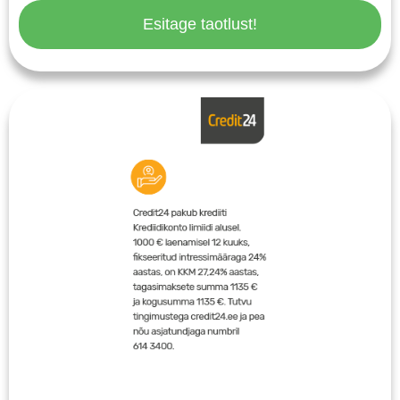
Esitage taotlust!