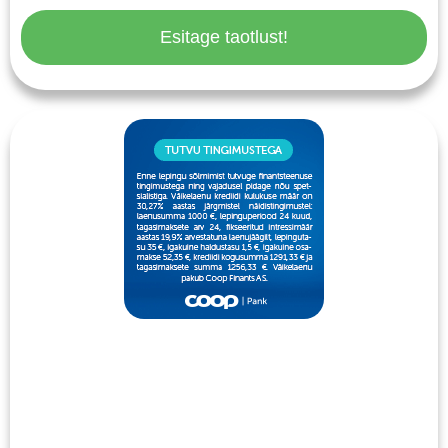
Esitage taotlust!