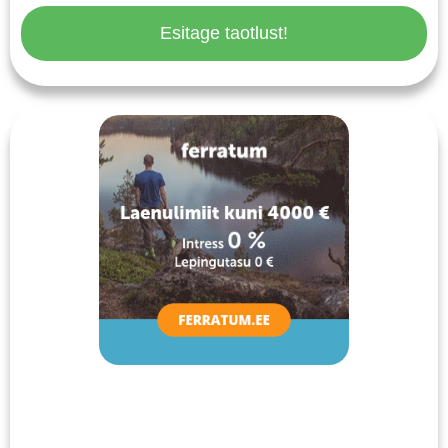
Esitage taotlust!