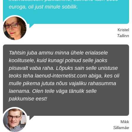
euroga, oli just minule sobilik.
Kristel
Tallinn
Tahtsin juba ammu minna ühele erialasele
koolitusele, kuid kunagi polnud selle jaoks
piisavalt vaba raha. Lõpuks sain selle unistuse
teoks teha laenud-internetist.com abiga, kes oli
mulle pikema jututa nõus vajaliku rahasumma
laenama. Olen teile väga tänulik selle
pakkumise eest!
Mikk
Sillamäe