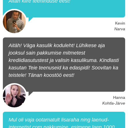
Aitäh kiire teeninduse eest!
Kevin
Narva
Aitäh! Väga kasulik koduleht! Lühikese aja
jooksul sain pakkumise mitmetest
krediidiasutustest ja valisin kasulikuma. Kindlasti
kasutan Teie teenuseid ka edaspidi! Soovitan ka
teistele! Tänan koostöö eest!
Hanna
Kohtla-Järve
Mul oli vaja ootamatult lisaraha ning laenud-
internetist.com pakkumine, esimene laen 1000