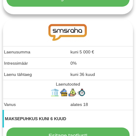
Laenusumma
kuni
5 000
€
Intressimäär
0%
Laenu tähtaeg
kuni 36 kuud
Laenutooted
Vanus
alates 18
MAKSEPUHKUS KUNI 6 KUUD
Esitage taotlust!