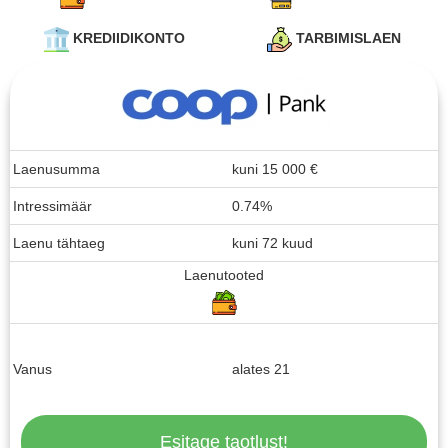
KREDIIDIKONTO
TARBIMISLAEN
Laenusumma
kuni
15 000
€
Intressimäär
0.74%
Laenu tähtaeg
kuni 72 kuud
Laenutooted
Vanus
alates 21
Esitage taotlust!