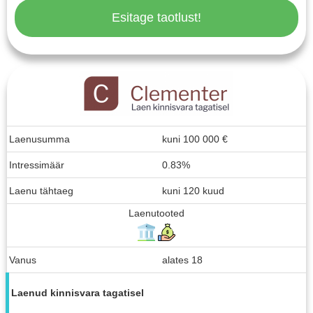
Esitage taotlust!
Laenusumma
kuni
100 000
€
Intressimäär
0.83%
Laenu tähtaeg
kuni 120 kuud
Laenutooted
Vanus
alates 18
Laenud kinnisvara tagatisel