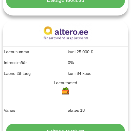
Esitage taotlust!
Laenusumma
kuni
25 000
€
Intressimäär
0%
Laenu tähtaeg
kuni 84 kuud
Laenutooted
Vanus
alates 18