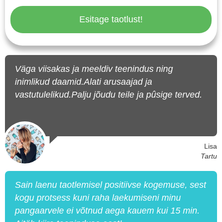
Esitage taotlust!
Väga viisakas ja meeldiv teenindus ning
inimlikud daamid.Alati arusaajad ja
vastutulelikud.Palju jõudu teile ja pûsige terved.
Lisa
Tartu
Sain laenu taotlemisel positiivse kogemuse, sest
kogu protsess kuni raha laekumiseni minu
pangaarvele ei võtnud aega kauem kui 15 min.