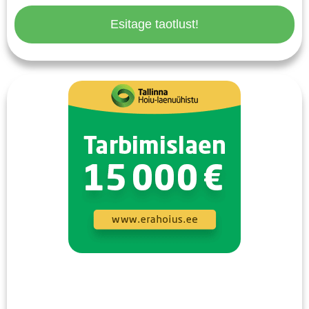
Esitage taotlust!