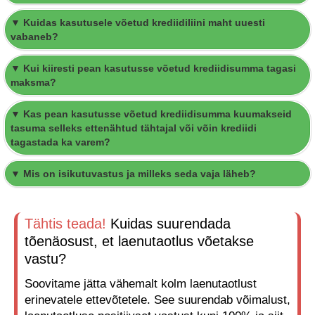
▼ Kuidas kasutusele võetud krediidiliini maht uuesti
vabaneb?
▼ Kui kiiresti pean kasutusse võetud krediidisumma tagasi
maksma?
▼ Kas pean kasutusse võetud krediidisumma kuumakseid
tasuma selleks ettenähtud tähtajal või võin krediidi
tagastada ka varem?
▼ Mis on isikutuvastus ja milleks seda vaja läheb?
Tähtis teada!
Kuidas suurendada
tõenäosust, et laenutaotlus võetakse
vastu?
Soovitame jätta vähemalt kolm laenutaotlust
erinevatele ettevõtetele. See suurendab võimalust,