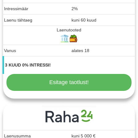
Intressimäär
2%
Laenu tähtaeg
kuni 60 kuud
Laenutooted
Vanus
alates 18
3 KUUD 0% INTRESSI!
Esitage taotlust!
Laenusumma
kuni
5 000
€