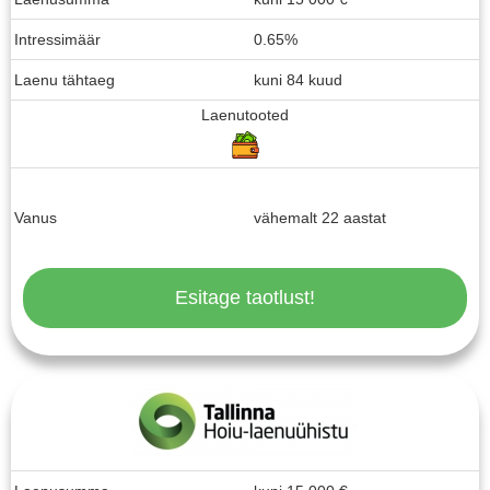
Intressimäär
0.65%
Laenu tähtaeg
kuni 84 kuud
Laenutooted
Vanus
vähemalt 22 aastat
Esitage taotlust!