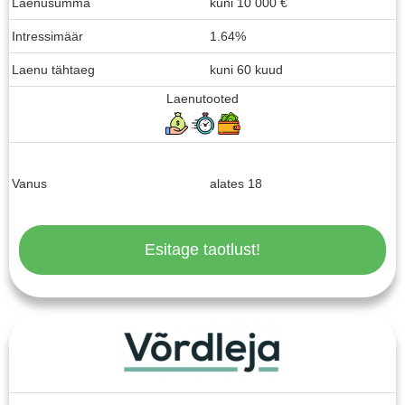
Laenusumma
kuni
10 000
€
Intressimäär
1.64%
Laenu tähtaeg
kuni 60 kuud
Laenutooted
Vanus
alates 18
Esitage taotlust!