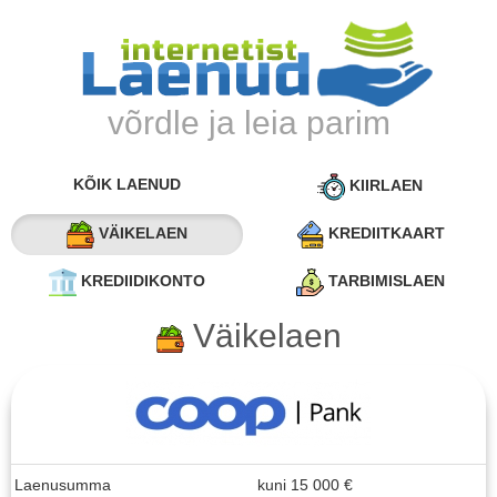
võrdle ja leia parim
KÕIK LAENUD
KIIRLAEN
VÄIKELAEN
KREDIITKAART
KREDIIDIKONTO
TARBIMISLAEN
Väikelaen
Laenusumma
kuni
15 000
€