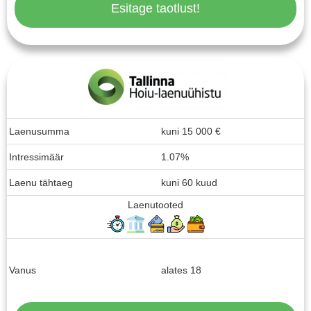
Esitage taotlust!
Laenusumma
kuni
15 000
€
Intressimäär
1.07%
Laenu tähtaeg
kuni 60 kuud
Laenutooted
Vanus
alates 18