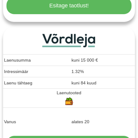
Esitage taotlust!
Laenusumma
kuni
15 000
€
Intressimäär
1.32%
Laenu tähtaeg
kuni 84 kuud
Laenutooted
Vanus
alates 20