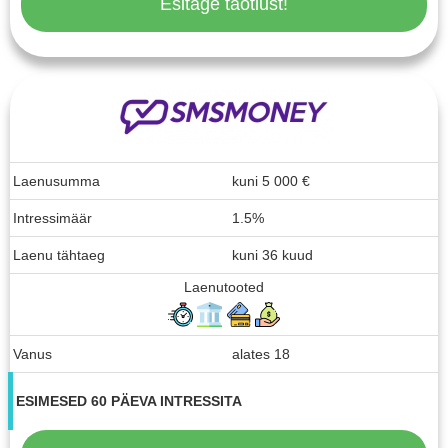
Esitage taotlust!
Laenusumma
kuni
5 000
€
Intressimäär
1.5%
Laenu tähtaeg
kuni 36 kuud
Laenutooted
Vanus
alates 18
ESIMESED 60 PÄEVA INTRESSITA