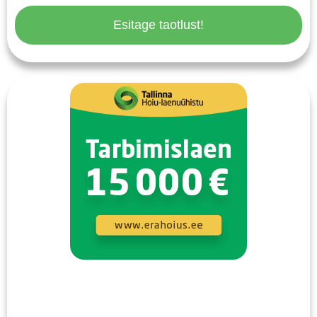
Esitage taotlust!