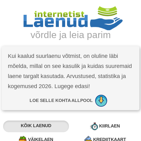
võrdle ja leia parim
Kui kaalud suurlaenu võtmist, on oluline läbi
mõelda, millal on see kasulik ja kuidas suuremaid
laene targalt kasutada. Arvustused, statistika ja
kogemused 2026. Lugege edasi!
LOE SELLE KOHTA ALLPOOL
KÕIK LAENUD
KIIRLAEN
VÄIKELAEN
KREDIITKAART