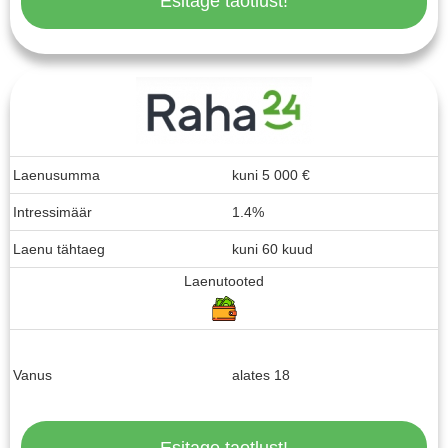
Esitage taotlust!
Laenusumma
kuni
5 000
€
Intressimäär
1.4%
Laenu tähtaeg
kuni 60 kuud
Laenutooted
Vanus
alates 18