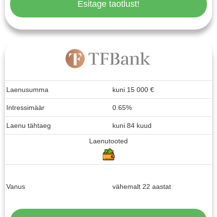
Esitage taotlust!
Laenusumma
kuni
15 000
€
Intressimäär
0.65%
Laenu tähtaeg
kuni 84 kuud
Laenutooted
Vanus
vähemalt 22 aastat