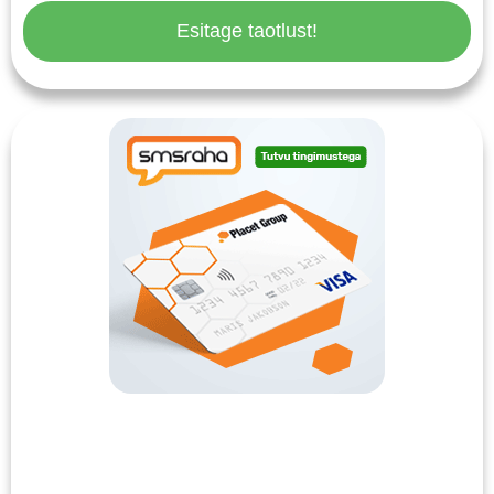
Esitage taotlust!