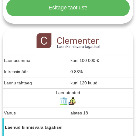
Esitage taotlust!
Laenusumma
kuni
100 000
€
Intressimäär
0.83%
Laenu tähtaeg
kuni 120 kuud
Laenutooted
Vanus
alates 18
Laenud kinnisvara tagatisel