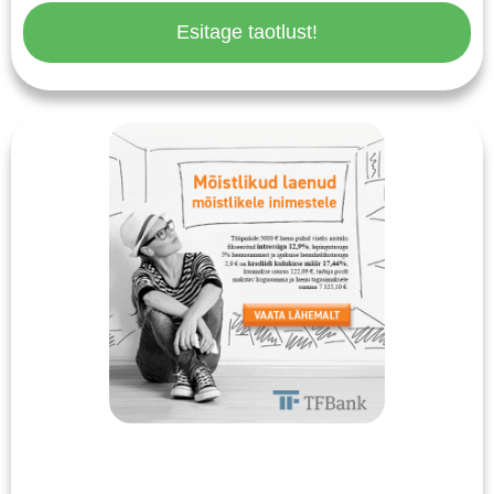
Esitage taotlust!