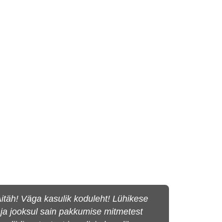
itäh! Väga kasulik koduleht! Lühikese
ja jooksul sain pakkumise mitmetest