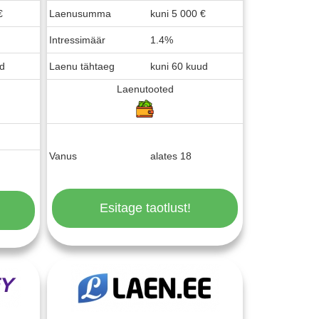
€
Laenusumma
kuni
5 000
€
Intressimäär
1.4%
ud
Laenu tähtaeg
kuni 60 kuud
Laenutooted
Vanus
alates 18
Esitage taotlust!