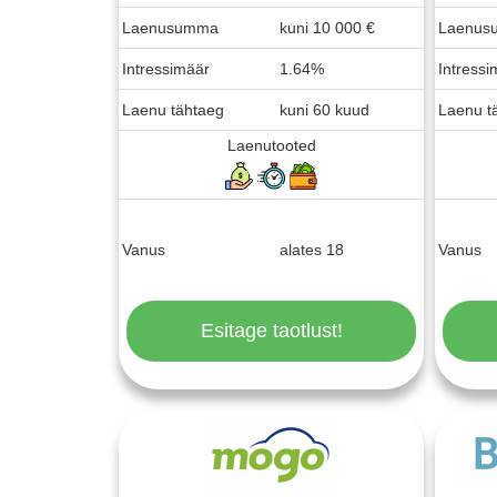
Laenusumma
kuni
10 000
€
Laenus
Intressimäär
1.64%
Intressi
Laenu tähtaeg
kuni 60 kuud
Laenu t
Laenutooted
Vanus
alates 18
Vanus
Esitage taotlust!