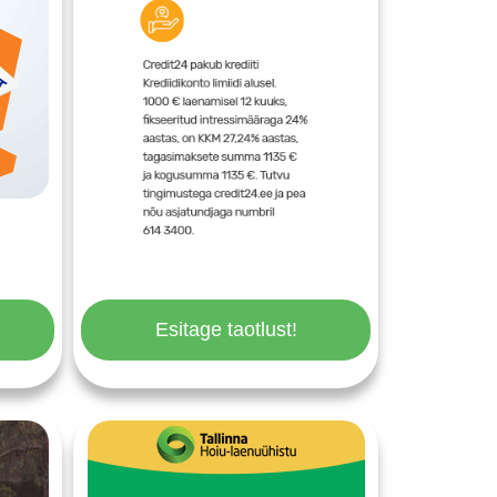
Esitage taotlust!