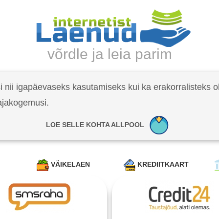
võrdle ja leia parim
 nii igapäevaseks kasutamiseks kui ka erakorralisteks ol
tajakogemusi.
LOE SELLE KOHTA ALLPOOL
VÄIKELAEN
KREDIITKAART