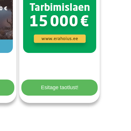
Esitage taotlust!