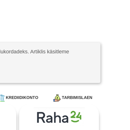
ukordadeks. Artiklis käsitleme
KREDIIDIKONTO
TARBIMISLAEN