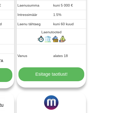
€
Laenusumma
kuni
5 000
€
Intressimäär
1.5%
ud
Laenu tähtaeg
kuni 60 kuud
Laenutooted
Vanus
alates 18
TA
Esitage taotlust!