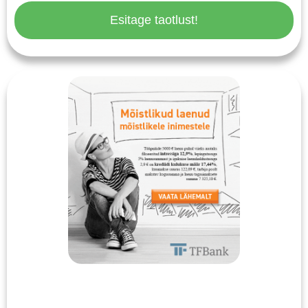
Esitage taotlust!