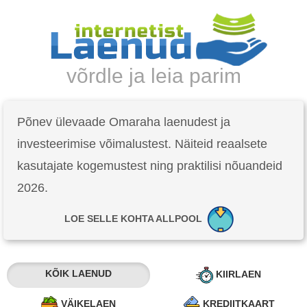
võrdle ja leia parim
Põnev ülevaade Omaraha laenudest ja
investeerimise võimalustest. Näiteid reaalsete
kasutajate kogemustest ning praktilisi nõuandeid
2026.
LOE SELLE KOHTA ALLPOOL
KÕIK LAENUD
KIIRLAEN
VÄIKELAEN
KREDIITKAART