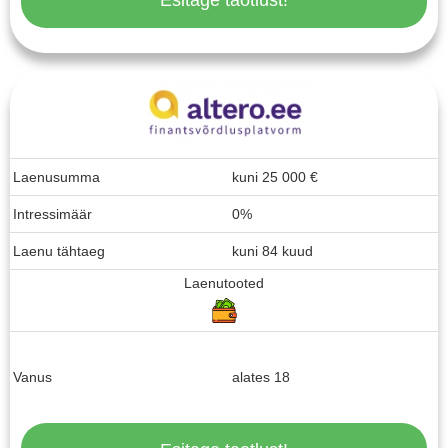
Esitage taotlust!
Laenusumma
kuni
25 000
€
Intressimäär
0%
Laenu tähtaeg
kuni 84 kuud
Laenutooted
Vanus
alates 18