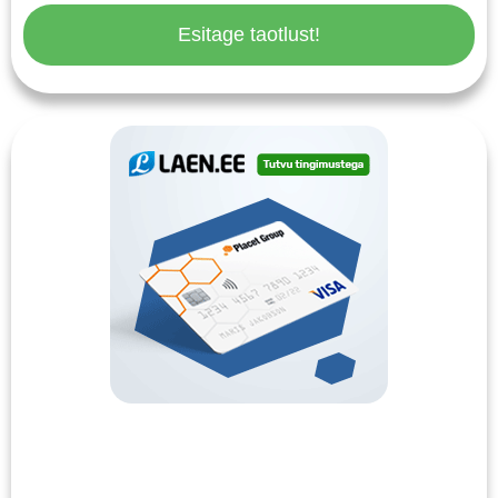
Esitage taotlust!