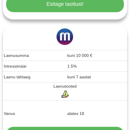
Esitage taotlust!
Laenusumma
kuni
10 000
€
Intressimäär
1.5%
Laenu tähtaeg
kuni 7 aastat
Laenutooted
Vanus
alates 18