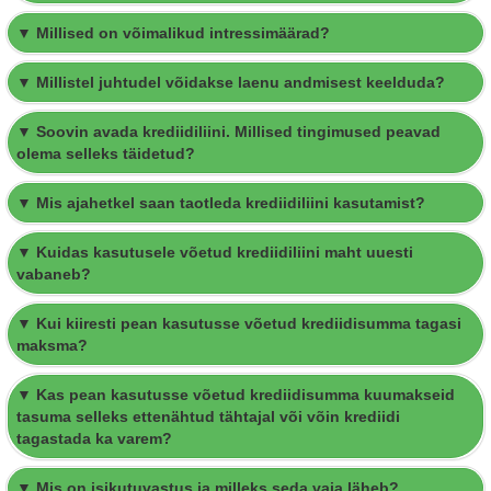
▼ Millised on võimalikud intressimäärad?
▼ Millistel juhtudel võidakse laenu andmisest keelduda?
▼ Soovin avada krediidiliini. Millised tingimused peavad
olema selleks täidetud?
▼ Mis ajahetkel saan taotleda krediidiliini kasutamist?
▼ Kuidas kasutusele võetud krediidiliini maht uuesti
vabaneb?
▼ Kui kiiresti pean kasutusse võetud krediidisumma tagasi
maksma?
▼ Kas pean kasutusse võetud krediidisumma kuumakseid
tasuma selleks ettenähtud tähtajal või võin krediidi
tagastada ka varem?
▼ Mis on isikutuvastus ja milleks seda vaja läheb?