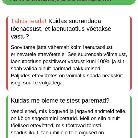
Tähtis teada!
Kuidas suurendada
tõenäosust, et laenutaotlus võetakse
vastu?
Soovitame jätta vähemalt kolm laenutaotlust
erinevatele ettevõtetele. See suurendab võimalust,
laenutaotluse positiivset vastust kuni 100% ja siit
saab valida ainult parimad pakkumised.
Paljudes ettevõtetes on võimalik saada heakskiit
isegi suurte võlgadega.
Kuidas me oleme teistest paremad?
Veebilehed, mis koguvad ja jagavad andmeid teile,
on kõige sagedamini petturid. Meil on siin ainult
tõelised ettevõtted, mis töötavad täiesti
seaduslikult, tänu millele teie õigused on