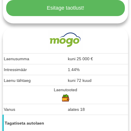
Esitage taotlust!
Laenusumma
kuni
25 000
€
Intressimäär
1.44%
Laenu tähtaeg
kuni 72 kuud
Laenutooted
Vanus
alates 18
Tagatiseta autolaen