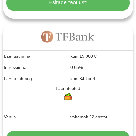
Esitage taotlust!
Laenusumma
kuni
15 000
€
Intressimäär
0.65%
Laenu tähtaeg
kuni 84 kuud
Laenutooted
Vanus
vähemalt 22 aastat