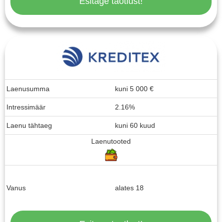
Esitage taotlust!
Laenusumma
kuni
5 000
€
Intressimäär
2.16%
Laenu tähtaeg
kuni 60 kuud
Laenutooted
Vanus
alates 18