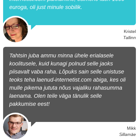
euroga, oli just minule sobilik.
Kristel
Tallinn
Tahtsin juba ammu minna ühele erialasele
koolitusele, kuid kunagi polnud selle jaoks
piisavalt vaba raha. Lõpuks sain selle unistuse
teoks teha laenud-internetist.com abiga, kes oli
mulle pikema jututa nõus vajaliku rahasumma
laenama. Olen teile väga tänulik selle
pakkumise eest!
Mikk
Sillamäe