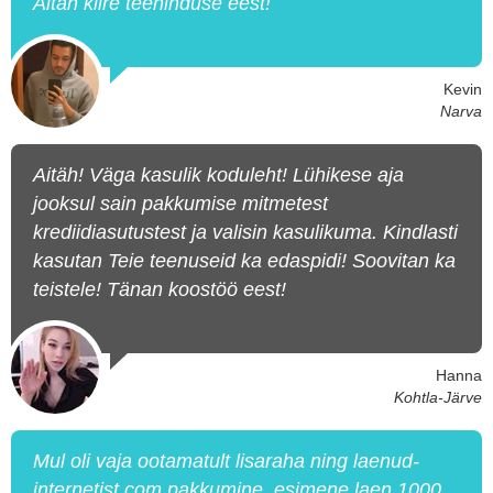
Aitäh kiire teeninduse eest!
Kevin
Narva
Aitäh! Väga kasulik koduleht! Lühikese aja
jooksul sain pakkumise mitmetest
krediidiasutustest ja valisin kasulikuma. Kindlasti
kasutan Teie teenuseid ka edaspidi! Soovitan ka
teistele! Tänan koostöö eest!
Hanna
Kohtla-Järve
Mul oli vaja ootamatult lisaraha ning laenud-
internetist.com pakkumine, esimene laen 1000