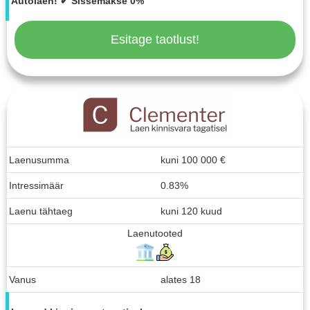
Autolaen! ✔ Sissemakse 0%
Esitage taotlust!
Laenusumma
kuni
100 000
€
Intressimäär
0.83%
Laenu tähtaeg
kuni 120 kuud
Laenutooted
Vanus
alates 18