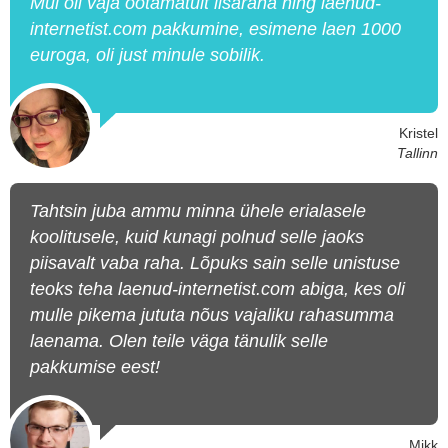
Mul oli vaja ootamatult lisaraha ning laenud-
internetist.com pakkumine, esimene laen 1000
euroga, oli just minule sobilik.
Kristel
Tallinn
Tahtsin juba ammu minna ühele erialasele
koolitusele, kuid kunagi polnud selle jaoks
piisavalt vaba raha. Lõpuks sain selle unistuse
teoks teha laenud-internetist.com abiga, kes oli
mulle pikema jututa nõus vajaliku rahasumma
laenama. Olen teile väga tänulik selle
pakkumise eest!
Mikk