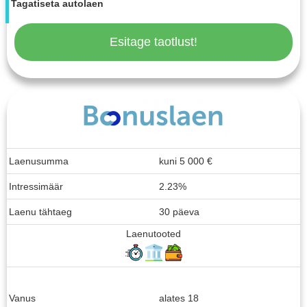
Tagatiseta autolaen
Esitage taotlust!
Laenusumma
kuni
5 000
€
Intressimäär
2.23%
Laenu tähtaeg
30 päeva
Laenutooted
Vanus
alates 18