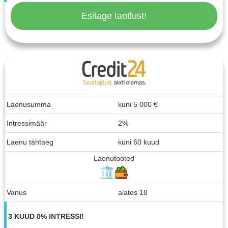
Esitage taotlust!
Laenusumma
kuni
5 000
€
Intressimäär
2%
Laenu tähtaeg
kuni 60 kuud
Laenutooted
Vanus
alates 18
3 KUUD 0% INTRESSI!