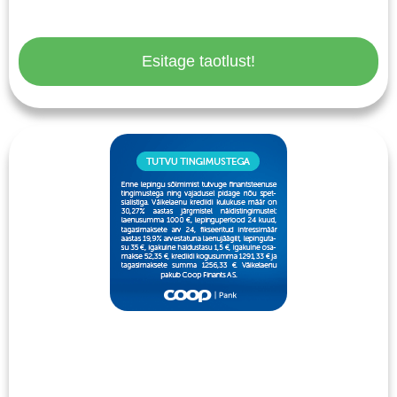
Esitage taotlust!