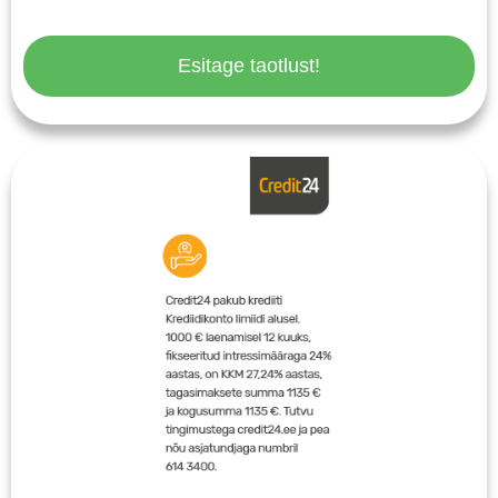
Esitage taotlust!