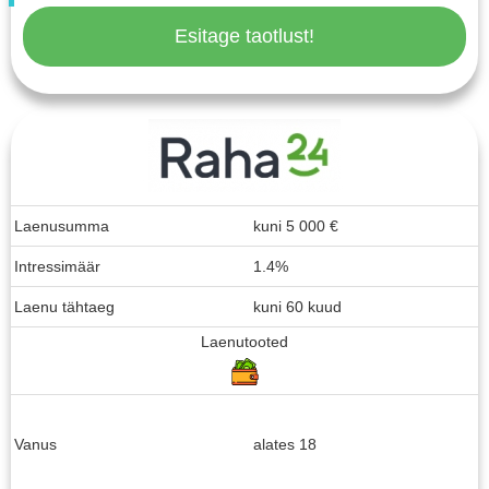
Esitage taotlust!
Laenusumma
kuni
5 000
€
Intressimäär
1.4%
Laenu tähtaeg
kuni 60 kuud
Laenutooted
Vanus
alates 18