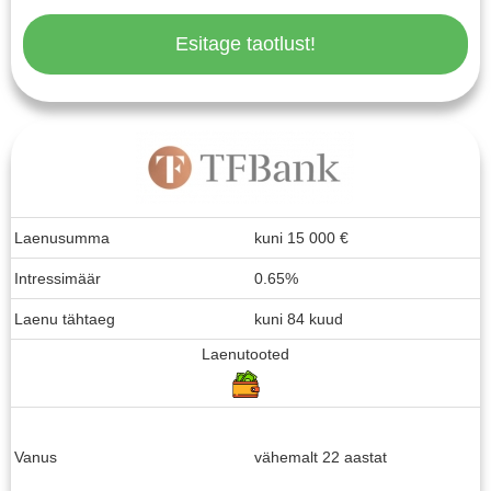
Esitage taotlust!
Laenusumma
kuni
15 000
€
Intressimäär
0.65%
Laenu tähtaeg
kuni 84 kuud
Laenutooted
Vanus
vähemalt 22 aastat