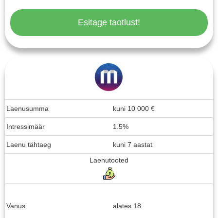
Esitage taotlust!
Laenusumma
kuni
10 000
€
Intressimäär
1.5%
Laenu tähtaeg
kuni 7 aastat
Laenutooted
Vanus
alates 18