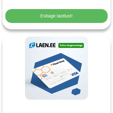
Esitage taotlust!