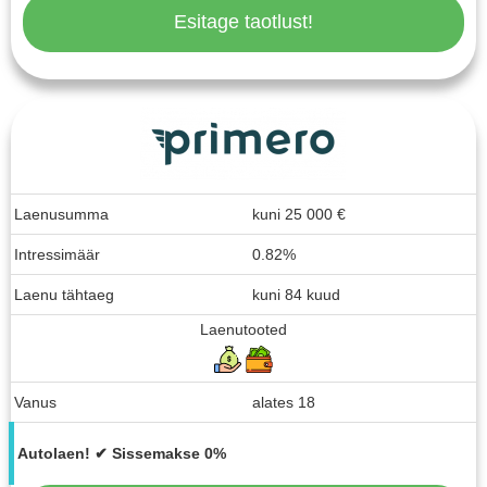
Esitage taotlust!
Laenusumma
kuni
25 000
€
Intressimäär
0.82%
Laenu tähtaeg
kuni 84 kuud
Laenutooted
Vanus
alates 18
Autolaen! ✔ Sissemakse 0%