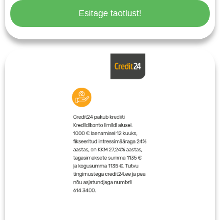
Esitage taotlust!