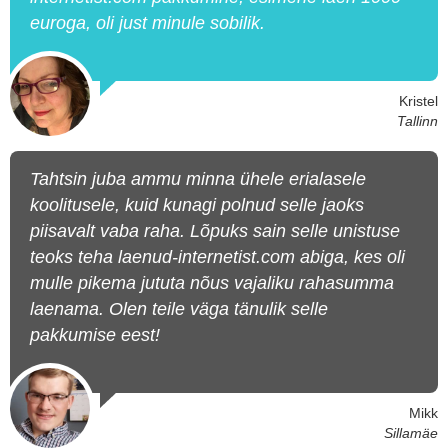
euroga, oli just minule sobilik.
Kristel
Tallinn
Tahtsin juba ammu minna ühele erialasele
koolitusele, kuid kunagi polnud selle jaoks
piisavalt vaba raha. Lõpuks sain selle unistuse
teoks teha laenud-internetist.com abiga, kes oli
mulle pikema jututa nõus vajaliku rahasumma
laenama. Olen teile väga tänulik selle
pakkumise eest!
Mikk
Sillamäe