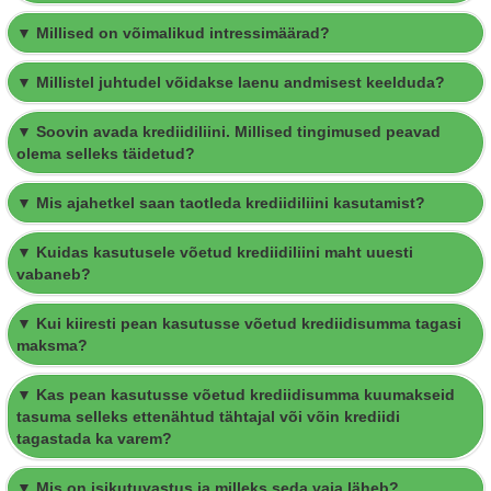
▼ Millised on võimalikud intressimäärad?
▼ Millistel juhtudel võidakse laenu andmisest keelduda?
▼ Soovin avada krediidiliini. Millised tingimused peavad
olema selleks täidetud?
▼ Mis ajahetkel saan taotleda krediidiliini kasutamist?
▼ Kuidas kasutusele võetud krediidiliini maht uuesti
vabaneb?
▼ Kui kiiresti pean kasutusse võetud krediidisumma tagasi
maksma?
▼ Kas pean kasutusse võetud krediidisumma kuumakseid
tasuma selleks ettenähtud tähtajal või võin krediidi
tagastada ka varem?
▼ Mis on isikutuvastus ja milleks seda vaja läheb?