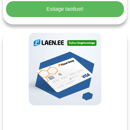
Esitage taotlust!