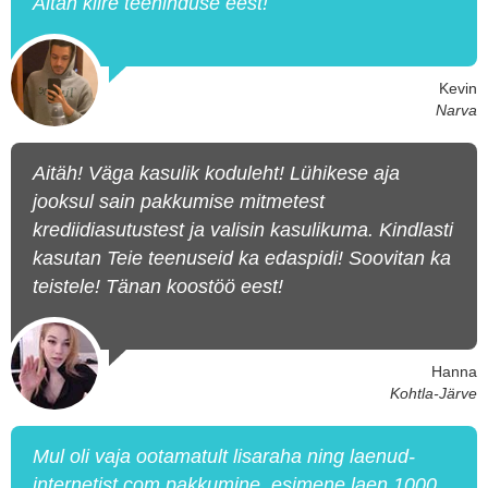
Aitäh kiire teeninduse eest!
Kevin
Narva
Aitäh! Väga kasulik koduleht! Lühikese aja
jooksul sain pakkumise mitmetest
krediidiasutustest ja valisin kasulikuma. Kindlasti
kasutan Teie teenuseid ka edaspidi! Soovitan ka
teistele! Tänan koostöö eest!
Hanna
Kohtla-Järve
Mul oli vaja ootamatult lisaraha ning laenud-
internetist.com pakkumine, esimene laen 1000