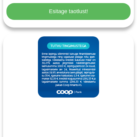
Esitage taotlust!