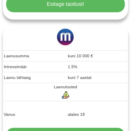
Esitage taotlust!
Laenusumma
kuni
10 000
€
Intressimäär
1.5%
Laenu tähtaeg
kuni 7 aastat
Laenutooted
Vanus
alates 18