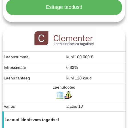
Esitage taotlust!
Laenusumma
kuni
100 000
€
Intressimäär
0.83%
Laenu tähtaeg
kuni 120 kuud
Laenutooted
Vanus
alates 18
Laenud kinnisvara tagatisel