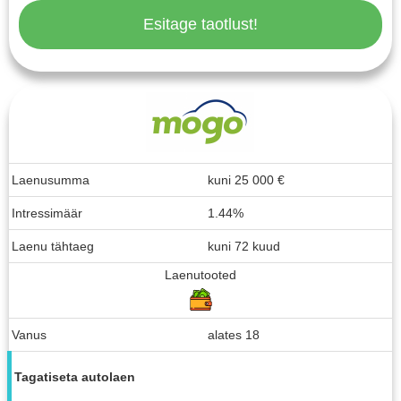
Esitage taotlust!
Laenusumma
kuni
25 000
€
Intressimäär
1.44%
Laenu tähtaeg
kuni 72 kuud
Laenutooted
Vanus
alates 18
Tagatiseta autolaen