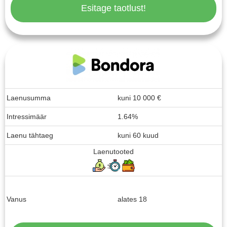
Esitage taotlust!
Laenusumma
kuni
10 000
€
Intressimäär
1.64%
Laenu tähtaeg
kuni 60 kuud
Laenutooted
Vanus
alates 18