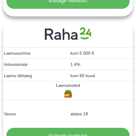
Esitage taotlust!
Laenusumma
kuni
5 000
€
Intressimäär
1.4%
Laenu tähtaeg
kuni 60 kuud
Laenutooted
Vanus
alates 18