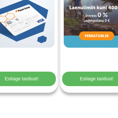
Esitage taotlust!
Esitage taotlust!