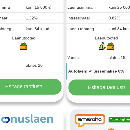
umma
kuni
15 000
€
Laenusumma
kuni
25 000
määr
1.32%
Intressimäär
0.82%
ähtaeg
kuni 84 kuud
Laenu tähtaeg
kuni 84 ku
Laenutooted
Laenutooted
Vanus
alates 18
alates 20
Autolaen! ✔ Sissemakse 0%
Esitage taotlust!
Esitage taotlust!