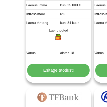
Laenusumma
kuni
25 000
€
Laenus
Intressimäär
0%
Intressi
Laenu tähtaeg
kuni 84 kuud
Laenu t
Laenutooted
Vanus
alates 18
Vanus
Esitage taotlust!