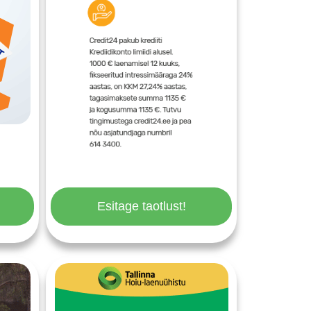
Esitage taotlust!