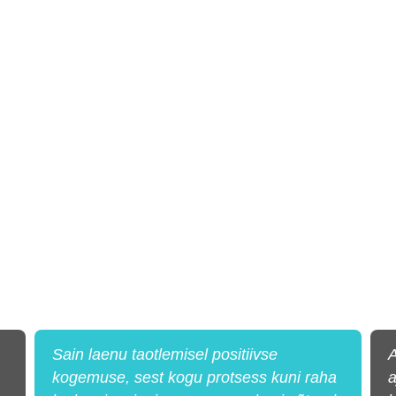
Sain laenu taotlemisel positiivse
A
kogemuse, sest kogu protsess kuni raha
a