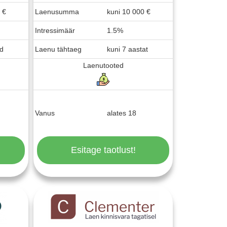
€
Laenusumma
kuni
10 000
€
Intressimäär
1.5%
ud
Laenu tähtaeg
kuni 7 aastat
Laenutooted
Vanus
alates 18
Esitage taotlust!