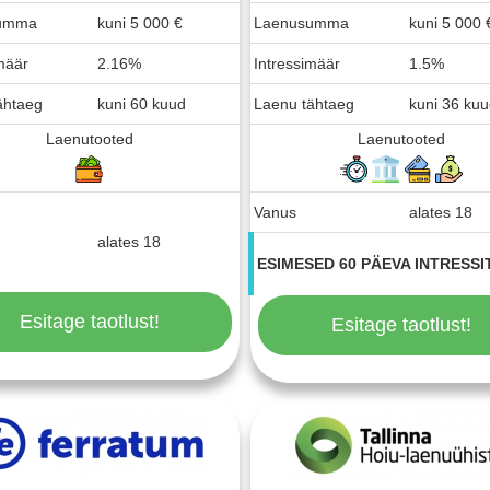
umma
kuni
5 000
€
Laenusumma
kuni
5 000
määr
2.16%
Intressimäär
1.5%
ähtaeg
kuni 60 kuud
Laenu tähtaeg
kuni 36 ku
Laenutooted
Laenutooted
Vanus
alates 18
alates 18
ESIMESED 60 PÄEVA INTRESSI
Esitage taotlust!
Esitage taotlust!