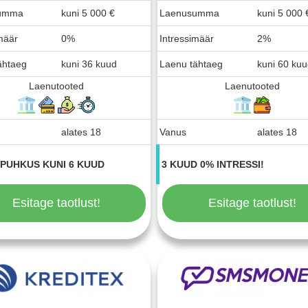
umma
kuni
5 000
€
Laenusumma
kuni
5 000
määr
0%
Intressimäär
2%
ähtaeg
kuni 36 kuud
Laenu tähtaeg
kuni 60 ku
Laenutooted
Laenutooted
alates 18
Vanus
alates 18
PUHKUS KUNI 6 KUUD
3 KUUD 0% INTRESSI!
Esitage taotlust!
Esitage taotlust!