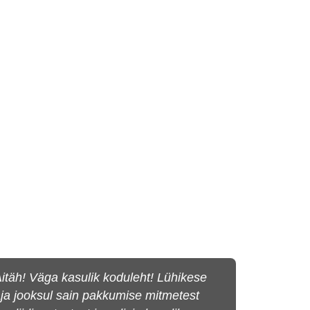
itäh! Väga kasulik koduleht! Lühikese
ja jooksul sain pakkumise mitmetest