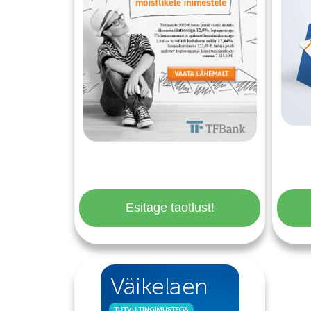
Esitage taotlust!