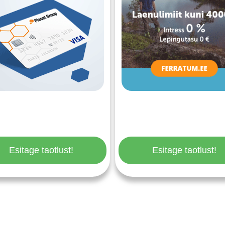
Esitage taotlust!
Esitage taotlust!