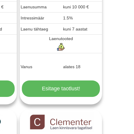
€
Laenusumma
kuni
10 000
€
Intressimäär
1.5%
ud
Laenu tähtaeg
kuni 7 aastat
Laenutooted
Vanus
alates 18
Esitage taotlust!