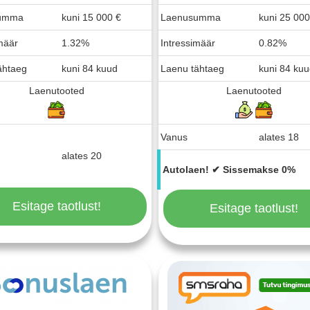
umma
kuni
15 000
€
Laenusumma
kuni
25 000
määr
1.32%
Intressimäär
0.82%
ähtaeg
kuni 84 kuud
Laenu tähtaeg
kuni 84 ku
Laenutooted
Laenutooted
Vanus
alates 18
alates 20
Autolaen! ✔ Sissemakse 0%
Esitage taotlust!
Esitage taotlust!