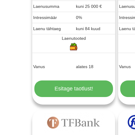
Laenusumma
kuni
25 000
€
Laenus
Intressimäär
0%
Intressi
Laenu tähtaeg
kuni 84 kuud
Laenu t
Laenutooted
Vanus
alates 18
Vanus
Esitage taotlust!