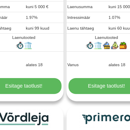
umma
kuni
5 000
€
Laenusumma
kuni
15 000
määr
1.97%
Intressimäär
1.07%
ähtaeg
kuni 99 kuud
Laenu tähtaeg
kuni 60 ku
Laenutooted
Laenutooted
alates 18
Vanus
alates 18
Esitage taotlust!
Esitage taotlust!