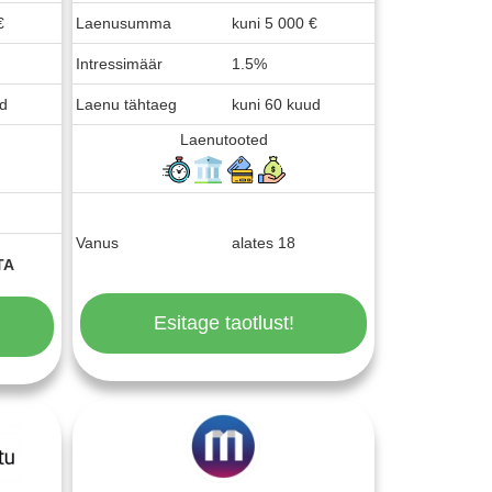
€
Laenusumma
kuni
5 000
€
Intressimäär
1.5%
ud
Laenu tähtaeg
kuni 60 kuud
Laenutooted
Vanus
alates 18
TA
Esitage taotlust!