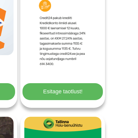
Esitage taotlust!