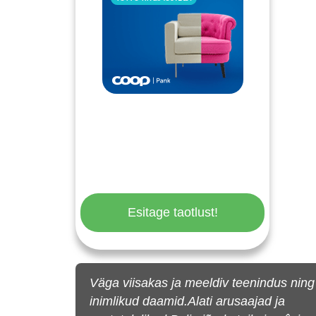
Esitage taotlust!
Väga viisakas ja meeldiv teenindus ning
inimlikud daamid.Alati arusaajad ja