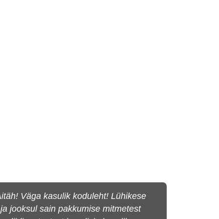
itäh! Väga kasulik koduleht! Lühikese
ja jooksul sain pakkumise mitmetest