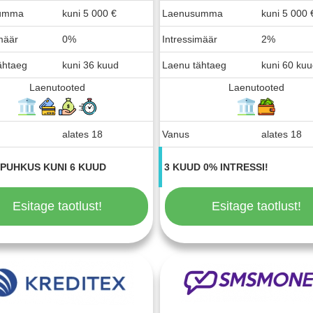
umma
kuni
5 000
€
Laenusumma
kuni
5 000
määr
0%
Intressimäär
2%
ähtaeg
kuni 36 kuud
Laenu tähtaeg
kuni 60 ku
Laenutooted
Laenutooted
alates 18
Vanus
alates 18
PUHKUS KUNI 6 KUUD
3 KUUD 0% INTRESSI!
Esitage taotlust!
Esitage taotlust!