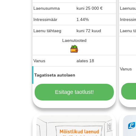
Laenusumma
kuni
25 000
€
Laenus
Intressimäär
1.44%
Intressi
Laenu tähtaeg
kuni 72 kuud
Laenu t
Laenutooted
Vanus
alates 18
Vanus
Tagatiseta autolaen
Esitage taotlust!