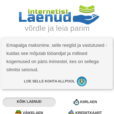
võrdle ja leia parim
Emapalga maksmine, selle reeglid ja vastutused -
kuidas see mõjutab tööandjat ja millised
kogemused on päris inimestel, kes on sellega
silmitsi seisnud.
LOE SELLE KOHTA ALLPOOL
KÕIK LAENUD
KIIRLAEN
VÄIKELAEN
KREDIITKAART