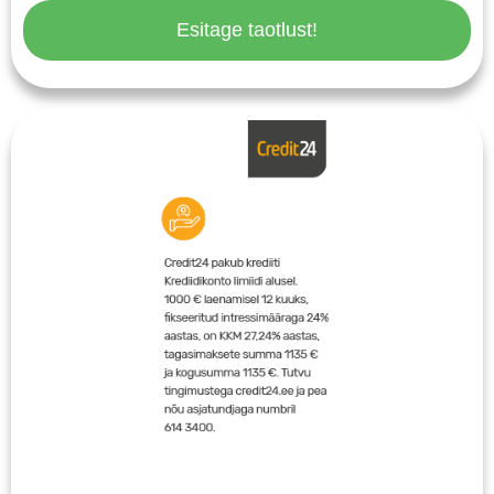
Esitage taotlust!