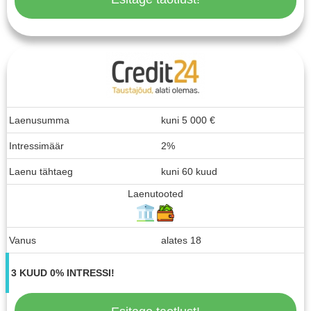
Laenusumma
kuni
5 000
€
Intressimäär
2%
Laenu tähtaeg
kuni 60 kuud
Laenutooted
Vanus
alates 18
3 KUUD 0% INTRESSI!