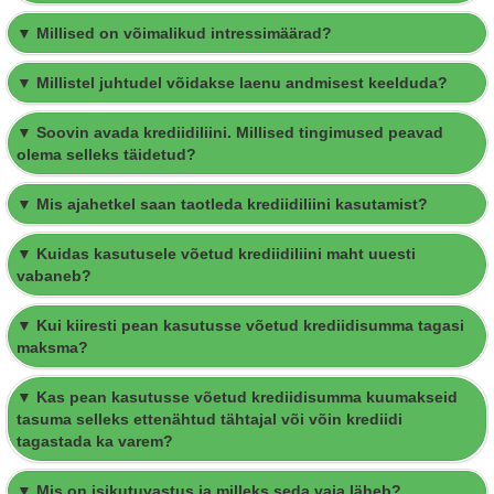
▼ Millised on võimalikud intressimäärad?
▼ Millistel juhtudel võidakse laenu andmisest keelduda?
▼ Soovin avada krediidiliini. Millised tingimused peavad
olema selleks täidetud?
▼ Mis ajahetkel saan taotleda krediidiliini kasutamist?
▼ Kuidas kasutusele võetud krediidiliini maht uuesti
vabaneb?
▼ Kui kiiresti pean kasutusse võetud krediidisumma tagasi
maksma?
▼ Kas pean kasutusse võetud krediidisumma kuumakseid
tasuma selleks ettenähtud tähtajal või võin krediidi
tagastada ka varem?
▼ Mis on isikutuvastus ja milleks seda vaja läheb?