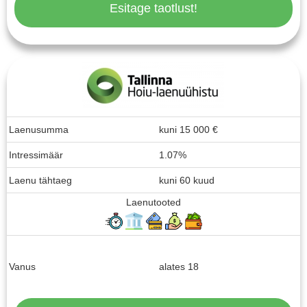
Esitage taotlust!
Laenusumma
kuni
15 000
€
Intressimäär
1.07%
Laenu tähtaeg
kuni 60 kuud
Laenutooted
Vanus
alates 18