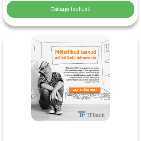
Esitage taotlust!