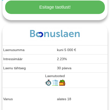
Esitage taotlust!
Laenusumma
kuni
5 000
€
Intressimäär
2.23%
Laenu tähtaeg
30 päeva
Laenutooted
Vanus
alates 18