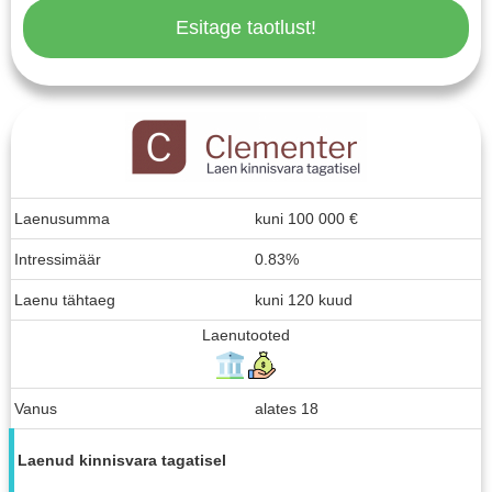
Esitage taotlust!
Laenusumma
kuni
100 000
€
Intressimäär
0.83%
Laenu tähtaeg
kuni 120 kuud
Laenutooted
Vanus
alates 18
Laenud kinnisvara tagatisel