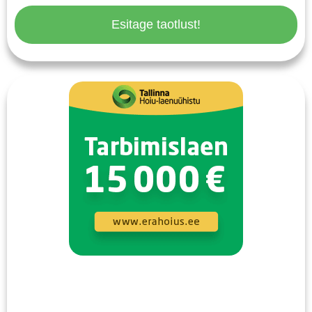
Esitage taotlust!