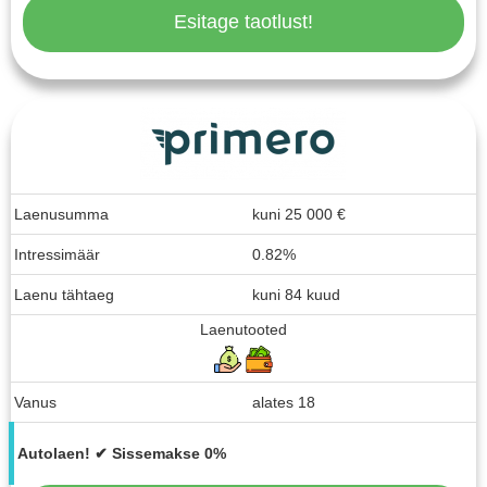
Esitage taotlust!
Laenusumma
kuni
25 000
€
Intressimäär
0.82%
Laenu tähtaeg
kuni 84 kuud
Laenutooted
Vanus
alates 18
Autolaen! ✔ Sissemakse 0%