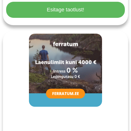
Esitage taotlust!