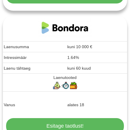
Laenusumma
kuni
10 000
€
Intressimäär
1.64%
Laenu tähtaeg
kuni 60 kuud
Laenutooted
Vanus
alates 18
Esitage taotlust!