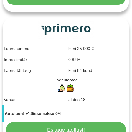
Laenusumma
kuni
25 000
€
Intressimäär
0.82%
Laenu tähtaeg
kuni 84 kuud
Laenutooted
Vanus
alates 18
Autolaen! ✔ Sissemakse 0%
Esitage taotlust!