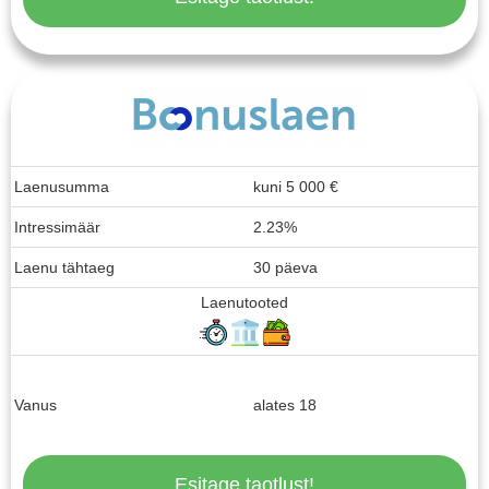
Laenusumma
kuni
5 000
€
Intressimäär
2.23%
Laenu tähtaeg
30 päeva
Laenutooted
Vanus
alates 18
Esitage taotlust!