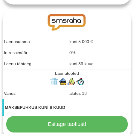
Laenusumma
kuni
5 000
€
Intressimäär
0%
Laenu tähtaeg
kuni 36 kuud
Laenutooted
Vanus
alates 18
MAKSEPUHKUS KUNI 6 KUUD
Esitage taotlust!