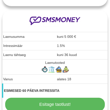
Laenusumma
kuni
5 000
€
Intressimäär
1.5%
Laenu tähtaeg
kuni 36 kuud
Laenutooted
Vanus
alates 18
ESIMESED 60 PÄEVA INTRESSITA
Esitage taotlust!