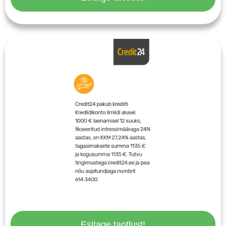
Esitage taotlust!