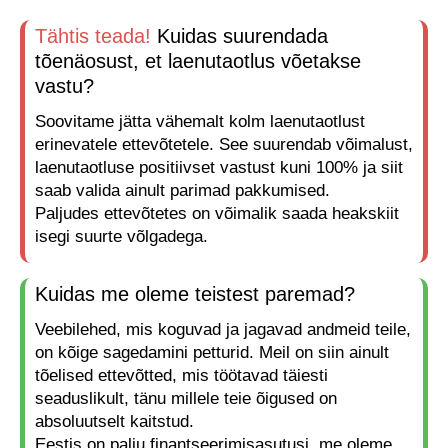
Tähtis teada!
Kuidas suurendada
tõenäosust, et laenutaotlus võetakse
vastu?
Soovitame jätta vähemalt kolm laenutaotlust
erinevatele ettevõtetele. See suurendab võimalust,
laenutaotluse positiivset vastust kuni 100% ja siit
saab valida ainult parimad pakkumised.
Paljudes ettevõtetes on võimalik saada heakskiit
isegi suurte võlgadega.
Kuidas me oleme teistest paremad?
Veebilehed, mis koguvad ja jagavad andmeid teile,
on kõige sagedamini petturid. Meil on siin ainult
tõelised ettevõtted, mis töötavad täiesti
seaduslikult, tänu millele teie õigused on
absoluutselt kaitstud.
Eestis on palju finantseerimisasutusi, me oleme