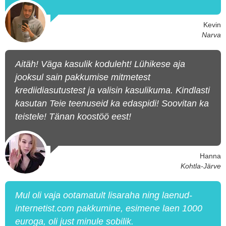
Kevin
Narva
Aitäh! Väga kasulik koduleht! Lühikese aja
jooksul sain pakkumise mitmetest
krediidiasutustest ja valisin kasulikuma. Kindlasti
kasutan Teie teenuseid ka edaspidi! Soovitan ka
teistele! Tänan koostöö eest!
Hanna
Kohtla-Järve
Mul oli vaja ootamatult lisaraha ning laenud-
internetist.com pakkumine, esimene laen 1000
euroga, oli just minule sobilik.