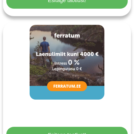
Esitage taotlust!