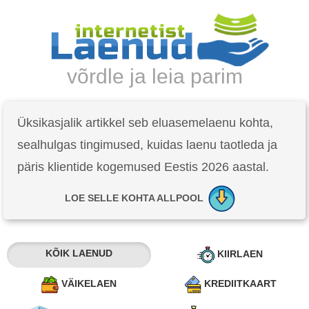
võrdle ja leia parim
Üksikasjalik artikkel seb eluasemelaenu kohta,
sealhulgas tingimused, kuidas laenu taotleda ja
päris klientide kogemused Eestis 2026 aastal.
LOE SELLE KOHTA ALLPOOL
KÕIK LAENUD
KIIRLAEN
VÄIKELAEN
KREDIITKAART