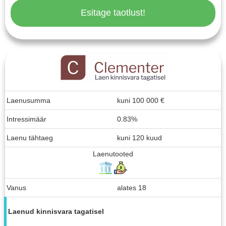
Esitage taotlust!
Laenusumma
kuni
100 000
€
Intressimäär
0.83%
Laenu tähtaeg
kuni 120 kuud
Laenutooted
Vanus
alates 18
Laenud kinnisvara tagatisel