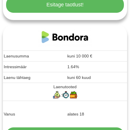
Esitage taotlust!
Laenusumma
kuni
10 000
€
Intressimäär
1.64%
Laenu tähtaeg
kuni 60 kuud
Laenutooted
Vanus
alates 18