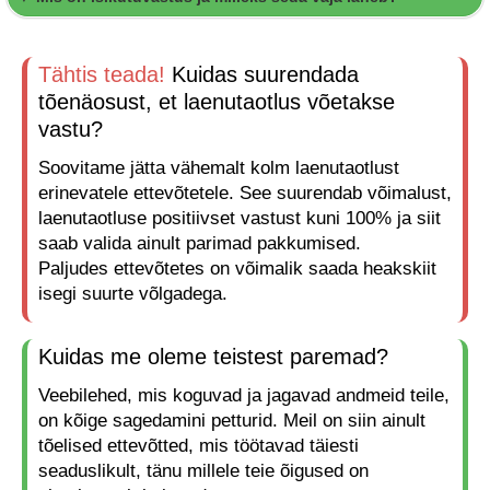
Tähtis teada!
Kuidas suurendada
tõenäosust, et laenutaotlus võetakse
vastu?
Soovitame jätta vähemalt kolm laenutaotlust
erinevatele ettevõtetele. See suurendab võimalust,
laenutaotluse positiivset vastust kuni 100% ja siit
saab valida ainult parimad pakkumised.
Paljudes ettevõtetes on võimalik saada heakskiit
isegi suurte võlgadega.
Kuidas me oleme teistest paremad?
Veebilehed, mis koguvad ja jagavad andmeid teile,
on kõige sagedamini petturid. Meil on siin ainult
tõelised ettevõtted, mis töötavad täiesti
seaduslikult, tänu millele teie õigused on