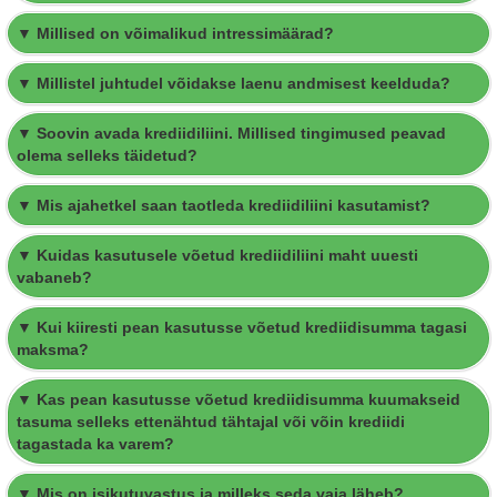
▼ Millised on võimalikud intressimäärad?
▼ Millistel juhtudel võidakse laenu andmisest keelduda?
▼ Soovin avada krediidiliini. Millised tingimused peavad
olema selleks täidetud?
▼ Mis ajahetkel saan taotleda krediidiliini kasutamist?
▼ Kuidas kasutusele võetud krediidiliini maht uuesti
vabaneb?
▼ Kui kiiresti pean kasutusse võetud krediidisumma tagasi
maksma?
▼ Kas pean kasutusse võetud krediidisumma kuumakseid
tasuma selleks ettenähtud tähtajal või võin krediidi
tagastada ka varem?
▼ Mis on isikutuvastus ja milleks seda vaja läheb?