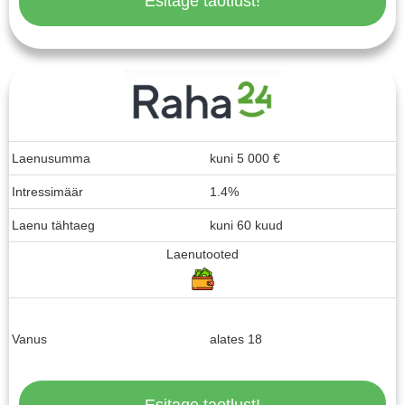
Esitage taotlust!
Laenusumma
kuni
5 000
€
Intressimäär
1.4%
Laenu tähtaeg
kuni 60 kuud
Laenutooted
Vanus
alates 18