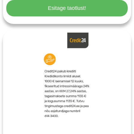
Esitage taotlust!