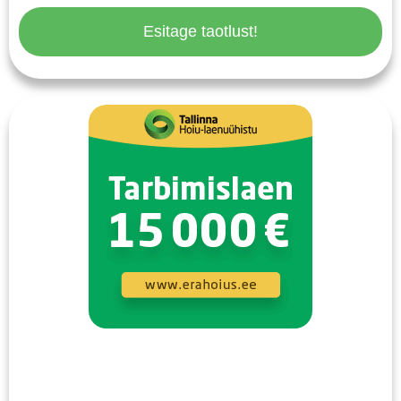
Esitage taotlust!