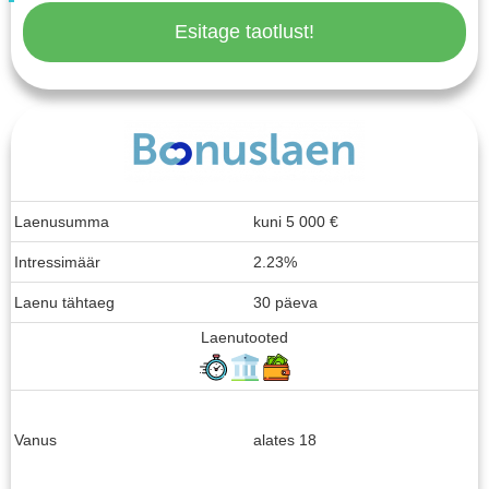
Esitage taotlust!
Laenusumma
kuni
5 000
€
Intressimäär
2.23%
Laenu tähtaeg
30 päeva
Laenutooted
Vanus
alates 18