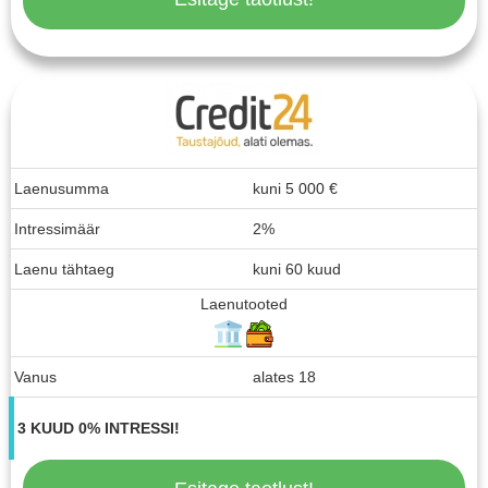
Laenusumma
kuni
5 000
€
Intressimäär
2%
Laenu tähtaeg
kuni 60 kuud
Laenutooted
Vanus
alates 18
3 KUUD 0% INTRESSI!