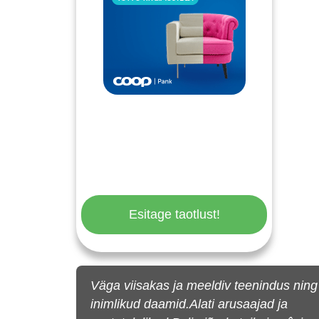
Esitage taotlust!
Väga viisakas ja meeldiv teenindus ning
inimlikud daamid.Alati arusaajad ja