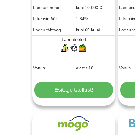
Laenusumma
kuni
10 000
€
Laenus
Intressimäär
1.64%
Intressi
Laenu tähtaeg
kuni 60 kuud
Laenu t
Laenutooted
Vanus
alates 18
Vanus
Esitage taotlust!