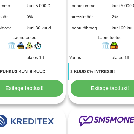
umma
kuni
5 000
€
Laenusumma
kuni
5 000
määr
0%
Intressimäär
2%
ähtaeg
kuni 36 kuud
Laenu tähtaeg
kuni 60 ku
Laenutooted
Laenutooted
alates 18
Vanus
alates 18
PUHKUS KUNI 6 KUUD
3 KUUD 0% INTRESSI!
Esitage taotlust!
Esitage taotlust!