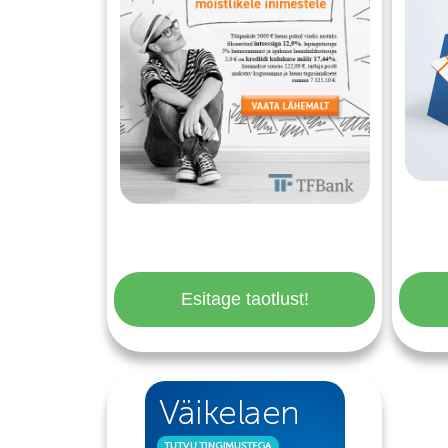
Esitage taotlust!