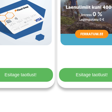
Esitage taotlust!
Esitage taotlust!