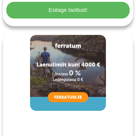
Esitage taotlust!