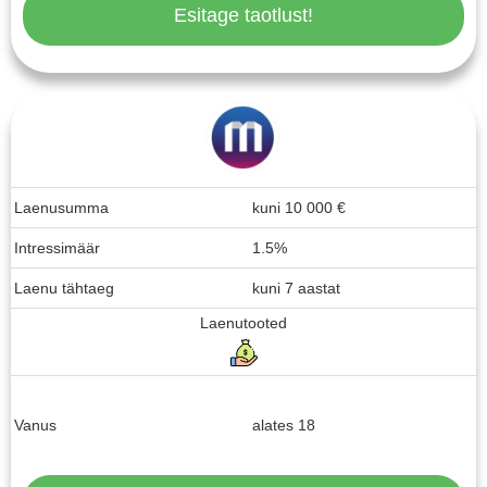
Esitage taotlust!
Laenusumma
kuni
10 000
€
Intressimäär
1.5%
Laenu tähtaeg
kuni 7 aastat
Laenutooted
Vanus
alates 18