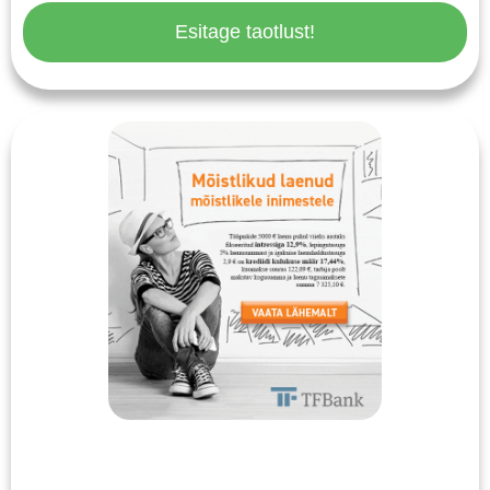
Esitage taotlust!