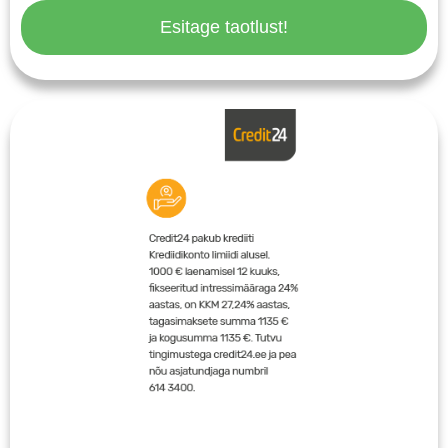
Esitage taotlust!