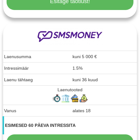
Esitage taotlust!
Laenusumma
kuni
5 000
€
Intressimäär
1.5%
Laenu tähtaeg
kuni 36 kuud
Laenutooted
Vanus
alates 18
ESIMESED 60 PÄEVA INTRESSITA