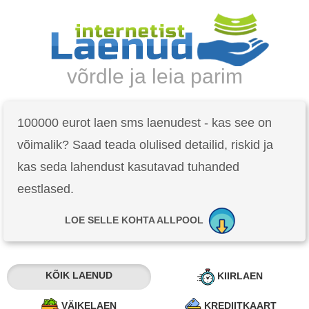
võrdle ja leia parim
100000 eurot laen sms laenudest - kas see on
võimalik? Saad teada olulised detailid, riskid ja
kas seda lahendust kasutavad tuhanded
eestlased.
LOE SELLE KOHTA ALLPOOL
KÕIK LAENUD
KIIRLAEN
VÄIKELAEN
KREDIITKAART