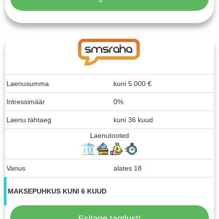
Laenusumma
kuni
5 000
€
Intressimäär
0%
Laenu tähtaeg
kuni 36 kuud
Laenutooted
Vanus
alates 18
MAKSEPUHKUS KUNI 6 KUUD
Esitage taotlust!