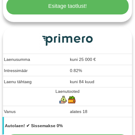
Esitage taotlust!
Laenusumma
kuni
25 000
€
Intressimäär
0.82%
Laenu tähtaeg
kuni 84 kuud
Laenutooted
Vanus
alates 18
Autolaen! ✔ Sissemakse 0%