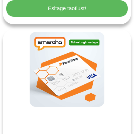
Esitage taotlust!