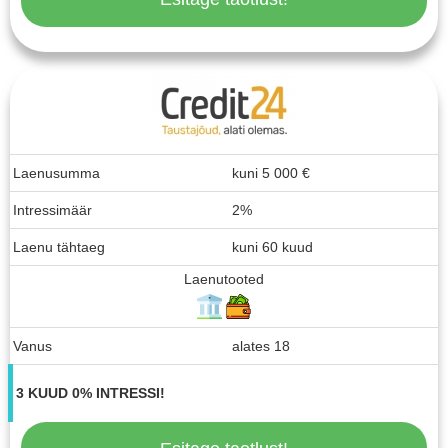
Laenusumma
kuni
5 000
€
Intressimäär
2%
Laenu tähtaeg
kuni 60 kuud
Laenutooted
Vanus
alates 18
3 KUUD 0% INTRESSI!