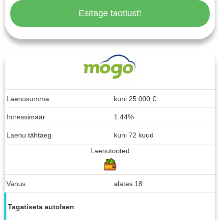
Esitage taotlust!
Laenusumma
kuni
25 000
€
Intressimäär
1.44%
Laenu tähtaeg
kuni 72 kuud
Laenutooted
Vanus
alates 18
Tagatiseta autolaen