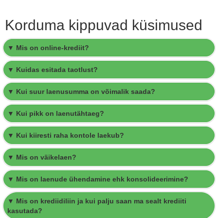
Korduma kippuvad küsimused
▼ Mis on online-krediit?
▼ Kuidas esitada taotlust?
▼ Kui suur laenusumma on võimalik saada?
▼ Kui pikk on laenutähtaeg?
▼ Kui kiiresti raha kontole laekub?
▼ Mis on väikelaen?
▼ Mis on laenude ühendamine ehk konsolideerimine?
▼ Mis on krediidiliin ja kui palju saan ma sealt krediiti
kasutada?