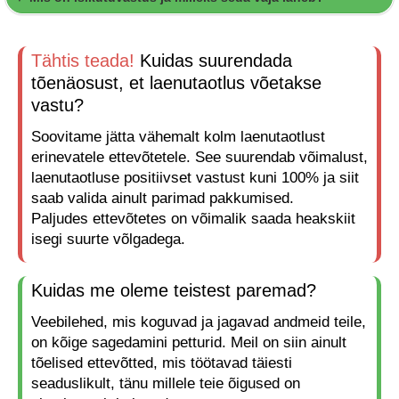
Tähtis teada!
Kuidas suurendada
tõenäosust, et laenutaotlus võetakse
vastu?
Soovitame jätta vähemalt kolm laenutaotlust
erinevatele ettevõtetele. See suurendab võimalust,
laenutaotluse positiivset vastust kuni 100% ja siit
saab valida ainult parimad pakkumised.
Paljudes ettevõtetes on võimalik saada heakskiit
isegi suurte võlgadega.
Kuidas me oleme teistest paremad?
Veebilehed, mis koguvad ja jagavad andmeid teile,
on kõige sagedamini petturid. Meil on siin ainult
tõelised ettevõtted, mis töötavad täiesti
seaduslikult, tänu millele teie õigused on