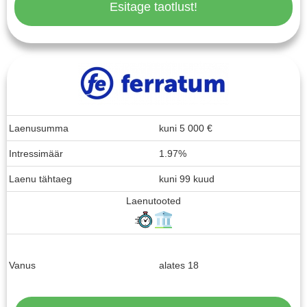
Esitage taotlust!
Laenusumma
kuni
5 000
€
Intressimäär
1.97%
Laenu tähtaeg
kuni 99 kuud
Laenutooted
Vanus
alates 18