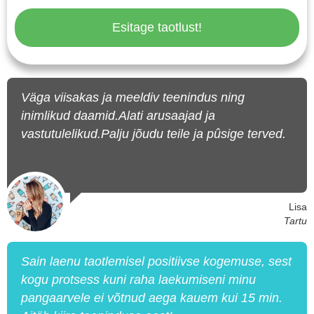
Esitage taotlust!
Väga viisakas ja meeldiv teenindus ning
inimlikud daamid.Alati arusaajad ja
vastutulelikud.Palju jõudu teile ja pûsige terved.
Lisa
Tartu
Sain laenu taotlemisel positiivse kogemuse, sest
kogu protsess kuni raha laekumiseni minu
pangaarvele ei võtnud aega kauem kui 15 min.