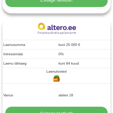
Esitage taotlust!
Laenusumma
kuni
25 000
€
Intressimäär
0%
Laenu tähtaeg
kuni 84 kuud
Laenutooted
Vanus
alates 18