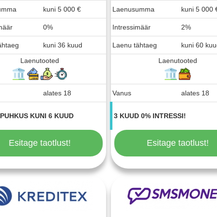
umma
kuni
5 000
€
Laenusumma
kuni
5 000
määr
0%
Intressimäär
2%
ähtaeg
kuni 36 kuud
Laenu tähtaeg
kuni 60 ku
Laenutooted
Laenutooted
alates 18
Vanus
alates 18
PUHKUS KUNI 6 KUUD
3 KUUD 0% INTRESSI!
Esitage taotlust!
Esitage taotlust!