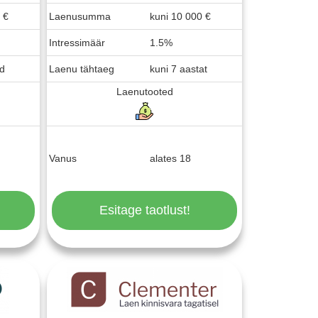
€
Laenusumma
kuni
10 000
€
Intressimäär
1.5%
ud
Laenu tähtaeg
kuni 7 aastat
Laenutooted
Vanus
alates 18
Esitage taotlust!