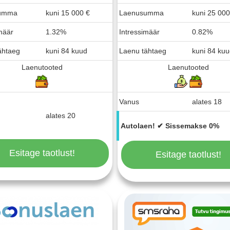
umma
kuni
15 000
€
Laenusumma
kuni
25 000
määr
1.32%
Intressimäär
0.82%
ähtaeg
kuni 84 kuud
Laenu tähtaeg
kuni 84 ku
Laenutooted
Laenutooted
Vanus
alates 18
alates 20
Autolaen! ✔ Sissemakse 0%
Esitage taotlust!
Esitage taotlust!