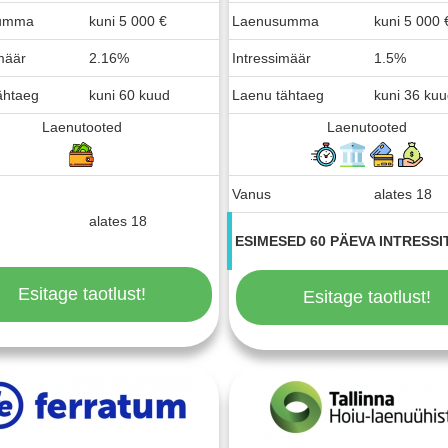
umma
kuni
5 000
€
Laenusumma
kuni
5 000
määr
2.16%
Intressimäär
1.5%
ähtaeg
kuni 60 kuud
Laenu tähtaeg
kuni 36 ku
Laenutooted
Laenutooted
Vanus
alates 18
alates 18
ESIMESED 60 PÄEVA INTRESSI
Esitage taotlust!
Esitage taotlust!