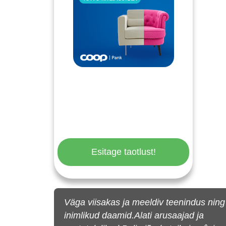
Esitage taotlust!
Väga viisakas ja meeldiv teenindus ning
inimlikud daamid.Alati arusaajad ja