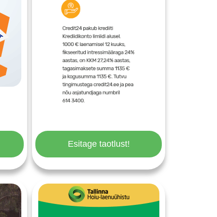
Esitage taotlust!