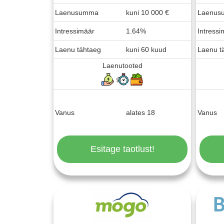
Laenusumma
kuni
10 000
€
Laenus
Intressimäär
1.64%
Intressi
Laenu tähtaeg
kuni 60 kuud
Laenu t
Laenutooted
Vanus
alates 18
Vanus
Esitage taotlust!