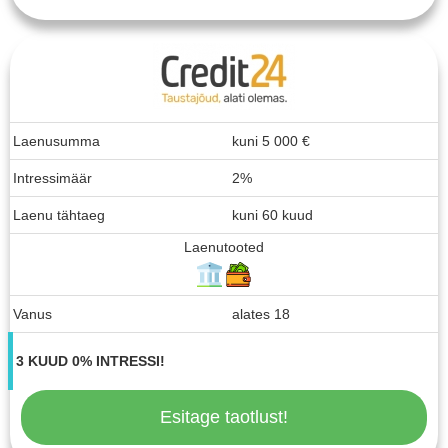
Laenusumma
kuni
5 000
€
Intressimäär
2%
Laenu tähtaeg
kuni 60 kuud
Laenutooted
Vanus
alates 18
3 KUUD 0% INTRESSI!
Esitage taotlust!