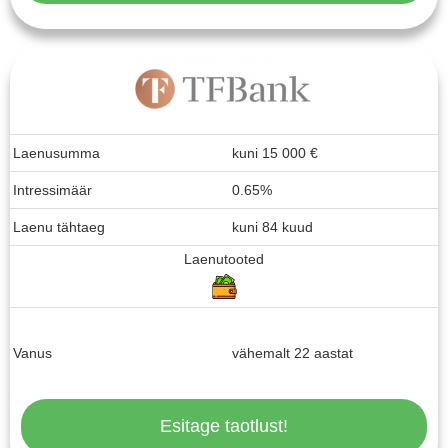
Laenusumma
kuni
15 000
€
Intressimäär
0.65%
Laenu tähtaeg
kuni 84 kuud
Laenutooted
Vanus
vähemalt 22 aastat
Esitage taotlust!