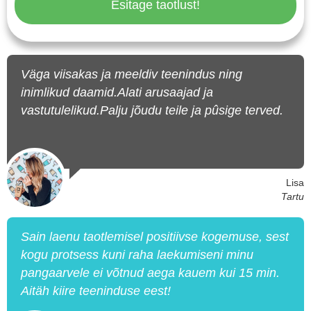
Esitage taotlust!
Väga viisakas ja meeldiv teenindus ning
inimlikud daamid.Alati arusaajad ja
vastutulelikud.Palju jõudu teile ja pûsige terved.
Lisa
Tartu
Sain laenu taotlemisel positiivse kogemuse, sest
kogu protsess kuni raha laekumiseni minu
pangaarvele ei võtnud aega kauem kui 15 min.
Aitäh kiire teeninduse eest!