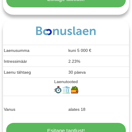
Laenusumma
kuni
5 000
€
Intressimäär
2.23%
Laenu tähtaeg
30 päeva
Laenutooted
Vanus
alates 18
Esitage taotlust!