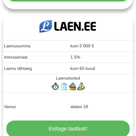
Laenusumma
kuni
5 000
€
Intressimäär
1.5%
Laenu tähtaeg
kuni 60 kuud
Laenutooted
Vanus
alates 18
Esitage taotlust!