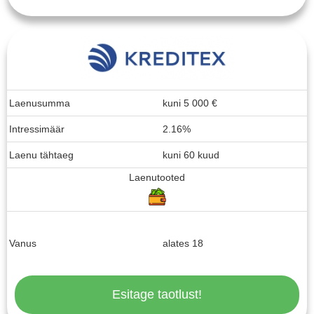
Laenusumma
kuni
5 000
€
Intressimäär
2.16%
Laenu tähtaeg
kuni 60 kuud
Laenutooted
Vanus
alates 18
Esitage taotlust!