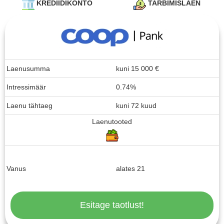
KREDIIDIKONTO
TARBIMISLAEN
Laenusumma
kuni
15 000
€
Intressimäär
0.74%
Laenu tähtaeg
kuni 72 kuud
Laenutooted
Vanus
alates 21
Esitage taotlust!