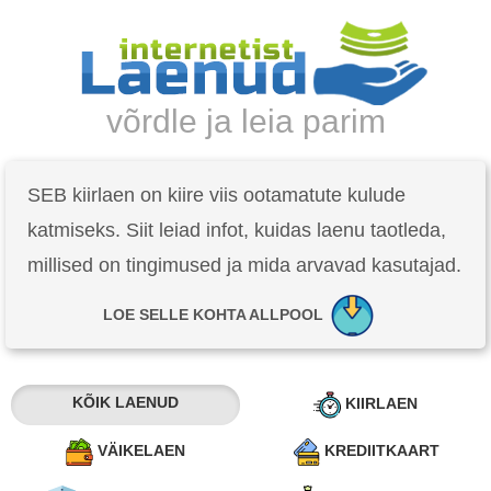
võrdle ja leia parim
SEB kiirlaen on kiire viis ootamatute kulude
katmiseks. Siit leiad infot, kuidas laenu taotleda,
millised on tingimused ja mida arvavad kasutajad.
LOE SELLE KOHTA ALLPOOL
KÕIK LAENUD
KIIRLAEN
VÄIKELAEN
KREDIITKAART