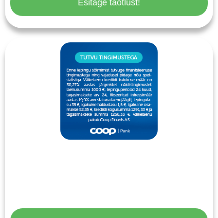
Esitage taotlust!