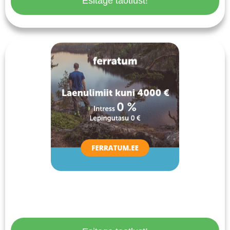
Esitage taotlust!