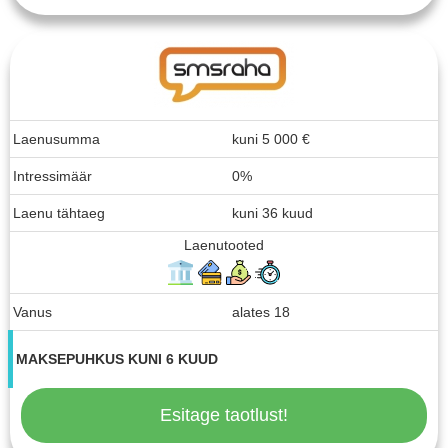
Laenusumma
kuni
5 000
€
Intressimäär
0%
Laenu tähtaeg
kuni 36 kuud
Laenutooted
Vanus
alates 18
MAKSEPUHKUS KUNI 6 KUUD
Esitage taotlust!