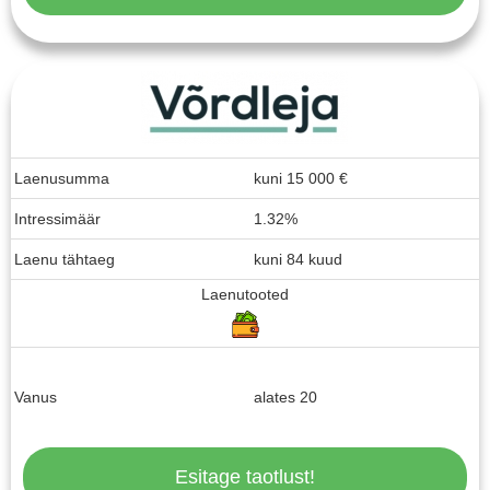
Laenusumma
kuni
15 000
€
Intressimäär
1.32%
Laenu tähtaeg
kuni 84 kuud
Laenutooted
Vanus
alates 20
Esitage taotlust!