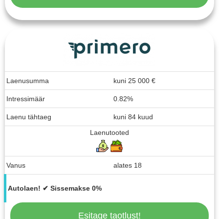
Laenusumma
kuni
25 000
€
Intressimäär
0.82%
Laenu tähtaeg
kuni 84 kuud
Laenutooted
Vanus
alates 18
Autolaen! ✔ Sissemakse 0%
Esitage taotlust!