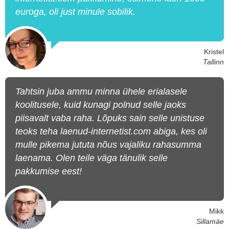
euroga, oli just minule sobilik.
Kristel
Tallinn
Tahtsin juba ammu minna ühele erialasele
koolitusele, kuid kunagi polnud selle jaoks
piisavalt vaba raha. Lõpuks sain selle unistuse
teoks teha laenud-internetist.com abiga, kes oli
mulle pikema jututa nõus vajaliku rahasumma
laenama. Olen teile väga tänulik selle
pakkumise eest!
Mikk
Sillamäe