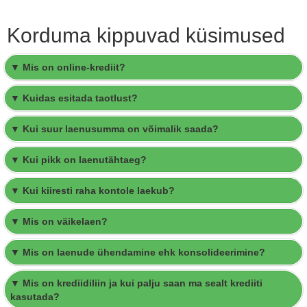
Korduma kippuvad küsimused
▼ Mis on online-krediit?
▼ Kuidas esitada taotlust?
▼ Kui suur laenusumma on võimalik saada?
▼ Kui pikk on laenutähtaeg?
▼ Kui kiiresti raha kontole laekub?
▼ Mis on väikelaen?
▼ Mis on laenude ühendamine ehk konsolideerimine?
▼ Mis on krediidiliin ja kui palju saan ma sealt krediiti
kasutada?