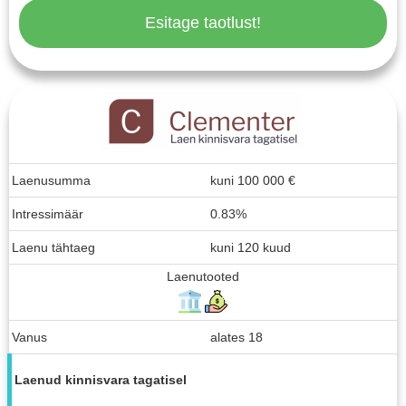
Esitage taotlust!
Laenusumma
kuni
100 000
€
Intressimäär
0.83%
Laenu tähtaeg
kuni 120 kuud
Laenutooted
Vanus
alates 18
Laenud kinnisvara tagatisel