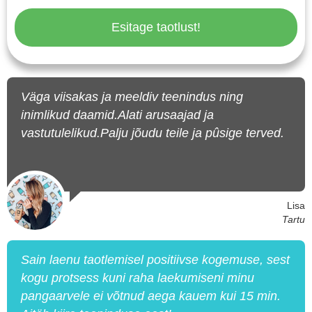
Esitage taotlust!
Väga viisakas ja meeldiv teenindus ning
inimlikud daamid.Alati arusaajad ja
vastutulelikud.Palju jõudu teile ja pûsige terved.
Lisa
Tartu
Sain laenu taotlemisel positiivse kogemuse, sest
kogu protsess kuni raha laekumiseni minu
pangaarvele ei võtnud aega kauem kui 15 min.