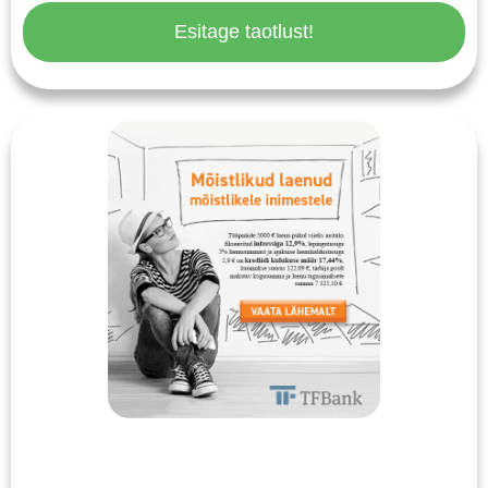
Esitage taotlust!