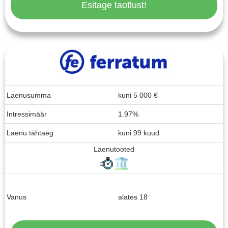
Esitage taotlust!
Laenusumma
kuni
5 000
€
Intressimäär
1.97%
Laenu tähtaeg
kuni 99 kuud
Laenutooted
Vanus
alates 18