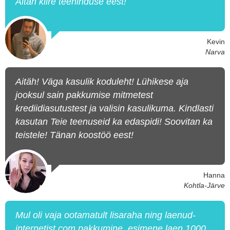
Aitäh kiire teeninduse eest!
Kevin
Narva
Aitäh! Väga kasulik koduleht! Lühikese aja
jooksul sain pakkumise mitmetest
krediidiasutustest ja valisin kasulikuma. Kindlasti
kasutan Teie teenuseid ka edaspidi! Soovitan ka
teistele! Tänan koostöö eest!
Hanna
Kohtla-Järve
Mul oli vaja ootamatult lisaraha ning laenud-
internetist.com pakkumine, esimene laen 1000