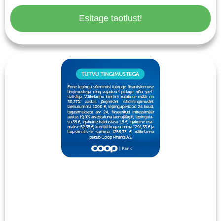
Esitage taotlust!