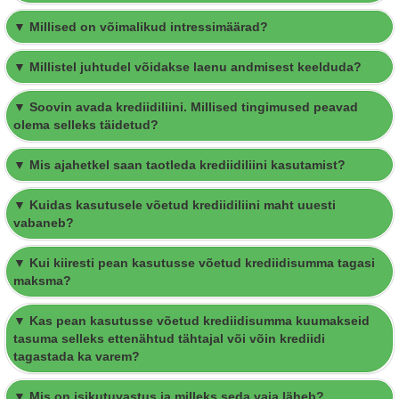
▼ Millised on võimalikud intressimäärad?
▼ Millistel juhtudel võidakse laenu andmisest keelduda?
▼ Soovin avada krediidiliini. Millised tingimused peavad
olema selleks täidetud?
▼ Mis ajahetkel saan taotleda krediidiliini kasutamist?
▼ Kuidas kasutusele võetud krediidiliini maht uuesti
vabaneb?
▼ Kui kiiresti pean kasutusse võetud krediidisumma tagasi
maksma?
▼ Kas pean kasutusse võetud krediidisumma kuumakseid
tasuma selleks ettenähtud tähtajal või võin krediidi
tagastada ka varem?
▼ Mis on isikutuvastus ja milleks seda vaja läheb?