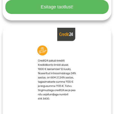
Esitage taotlust!