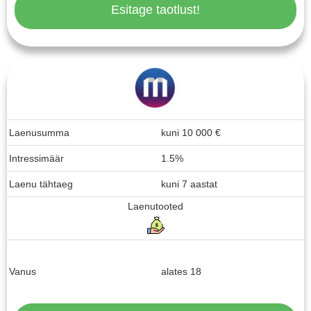
Esitage taotlust!
Laenusumma
kuni
10 000
€
Intressimäär
1.5%
Laenu tähtaeg
kuni 7 aastat
Laenutooted
Vanus
alates 18