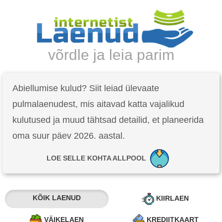
võrdle ja leia parim
Abiellumise kulud? Siit leiad ülevaate
pulmalaenudest, mis aitavad katta vajalikud
kulutused ja muud tähtsad detailid, et planeerida
oma suur päev 2026. aastal.
LOE SELLE KOHTA ALLPOOL
KÕIK LAENUD
KIIRLAEN
VÄIKELAEN
KREDIITKAART