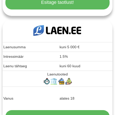
Esitage taotlust!
Laenusumma
kuni
5 000
€
Intressimäär
1.5%
Laenu tähtaeg
kuni 60 kuud
Laenutooted
Vanus
alates 18