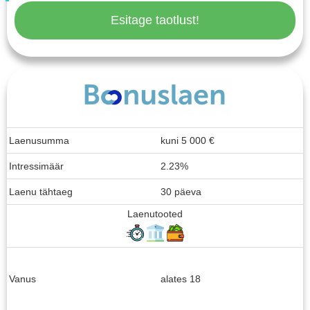
Esitage taotlust!
Laenusumma
kuni
5 000
€
Intressimäär
2.23%
Laenu tähtaeg
30 päeva
Laenutooted
Vanus
alates 18