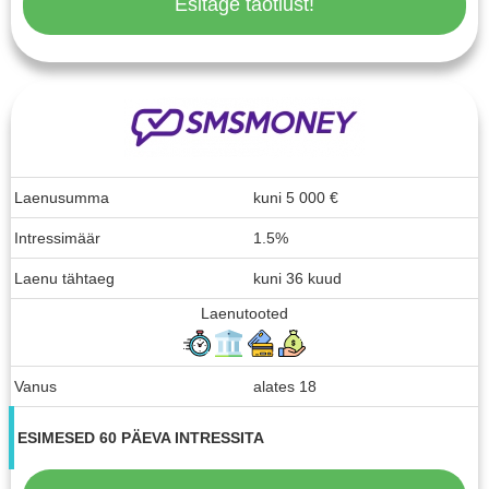
Esitage taotlust!
Laenusumma
kuni
5 000
€
Intressimäär
1.5%
Laenu tähtaeg
kuni 36 kuud
Laenutooted
Vanus
alates 18
ESIMESED 60 PÄEVA INTRESSITA