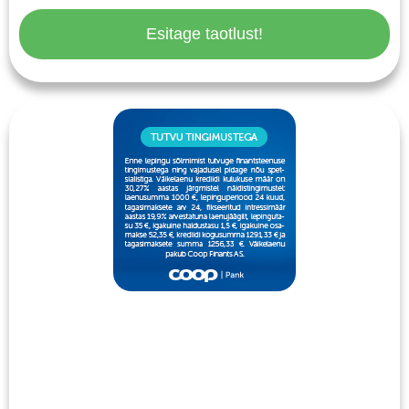
Esitage taotlust!