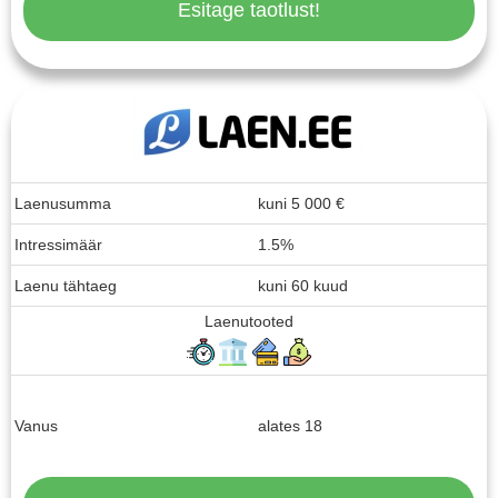
Esitage taotlust!
Laenusumma
kuni
5 000
€
Intressimäär
1.5%
Laenu tähtaeg
kuni 60 kuud
Laenutooted
Vanus
alates 18