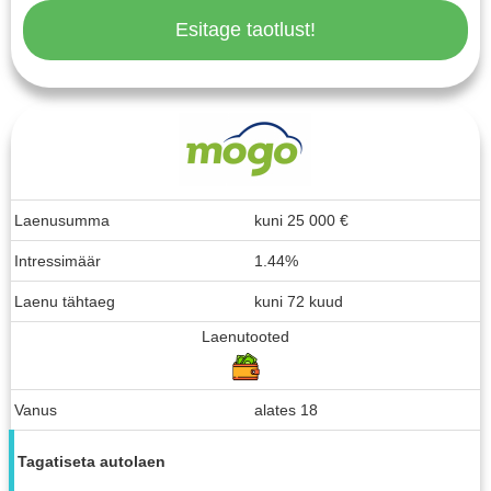
Esitage taotlust!
Laenusumma
kuni
25 000
€
Intressimäär
1.44%
Laenu tähtaeg
kuni 72 kuud
Laenutooted
Vanus
alates 18
Tagatiseta autolaen