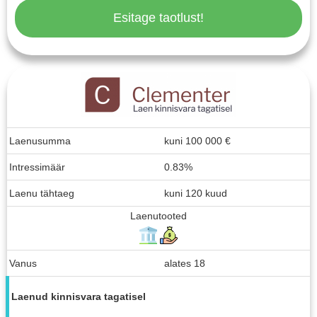
Esitage taotlust!
Laenusumma
kuni
100 000
€
Intressimäär
0.83%
Laenu tähtaeg
kuni 120 kuud
Laenutooted
Vanus
alates 18
Laenud kinnisvara tagatisel