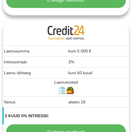
Laenusumma
kuni
5 000
€
Intressimäär
2%
Laenu tähtaeg
kuni 60 kuud
Laenutooted
Vanus
alates 18
3 KUUD 0% INTRESSI!