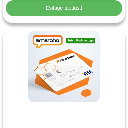
Esitage taotlust!