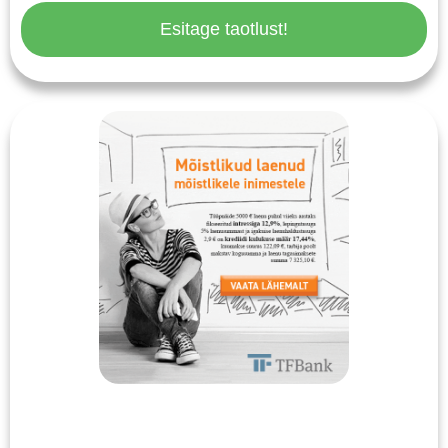
Esitage taotlust!