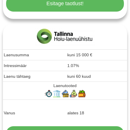
Esitage taotlust!
Laenusumma
kuni
15 000
€
Intressimäär
1.07%
Laenu tähtaeg
kuni 60 kuud
Laenutooted
Vanus
alates 18