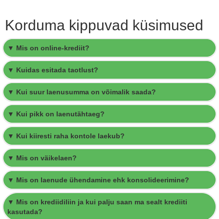
Korduma kippuvad küsimused
▼ Mis on online-krediit?
▼ Kuidas esitada taotlust?
▼ Kui suur laenusumma on võimalik saada?
▼ Kui pikk on laenutähtaeg?
▼ Kui kiiresti raha kontole laekub?
▼ Mis on väikelaen?
▼ Mis on laenude ühendamine ehk konsolideerimine?
▼ Mis on krediidiliin ja kui palju saan ma sealt krediiti
kasutada?