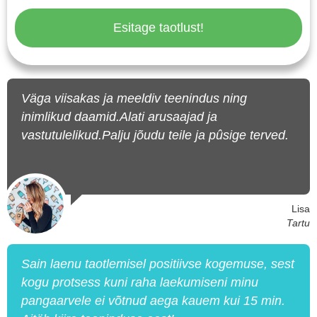
Esitage taotlust!
Väga viisakas ja meeldiv teenindus ning
inimlikud daamid.Alati arusaajad ja
vastutulelikud.Palju jõudu teile ja pûsige terved.
Lisa
Tartu
Sain laenu taotlemisel positiivse kogemuse, sest
kogu protsess kuni raha laekumiseni minu
pangaarvele ei võtnud aega kauem kui 15 min.