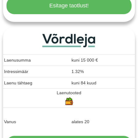
Esitage taotlust!
Laenusumma
kuni
15 000
€
Intressimäär
1.32%
Laenu tähtaeg
kuni 84 kuud
Laenutooted
Vanus
alates 20