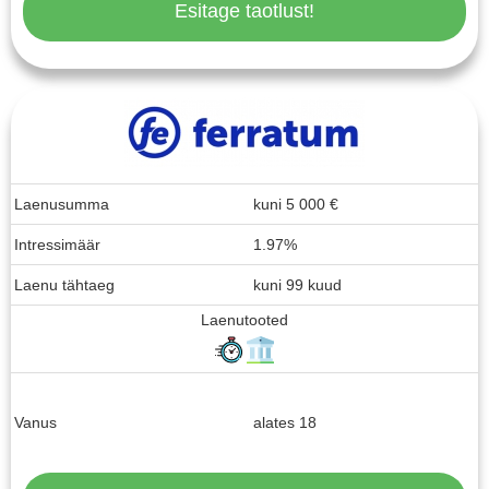
Esitage taotlust!
Laenusumma
kuni
5 000
€
Intressimäär
1.97%
Laenu tähtaeg
kuni 99 kuud
Laenutooted
Vanus
alates 18