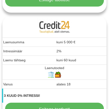
Laenusumma
kuni
5 000
€
Intressimäär
2%
Laenu tähtaeg
kuni 60 kuud
Laenutooted
Vanus
alates 18
3 KUUD 0% INTRESSI!