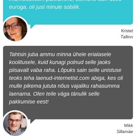
euroga, oli just minule sobilik.
Kristel
Tallinn
Tahtsin juba ammu minna ühele erialasele
koolitusele, kuid kunagi polnud selle jaoks
piisavalt vaba raha. Lõpuks sain selle unistuse
teoks teha laenud-internetist.com abiga, kes oli
mulle pikema jututa nõus vajaliku rahasumma
laenama. Olen teile väga tänulik selle
pakkumise eest!
Mikk
Sillamäe