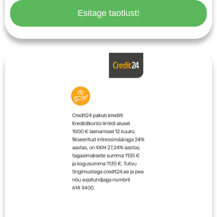
Esitage taotlust!