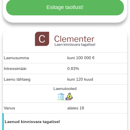
Esitage taotlust!
Laenusumma
kuni
100 000
€
Intressimäär
0.83%
Laenu tähtaeg
kuni 120 kuud
Laenutooted
Vanus
alates 18
Laenud kinnisvara tagatisel