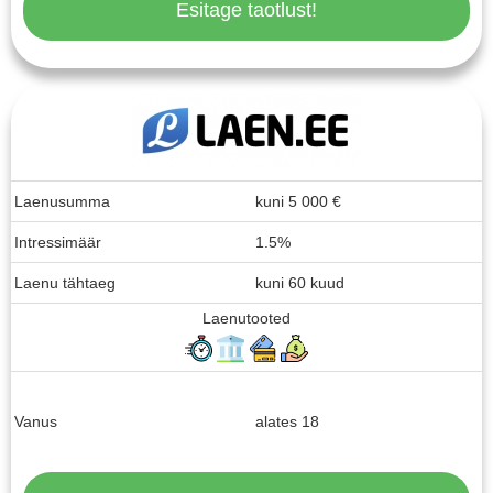
Esitage taotlust!
Laenusumma
kuni
5 000
€
Intressimäär
1.5%
Laenu tähtaeg
kuni 60 kuud
Laenutooted
Vanus
alates 18