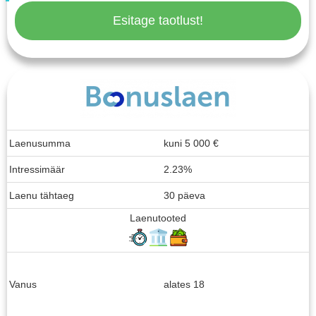
Esitage taotlust!
Laenusumma
kuni
5 000
€
Intressimäär
2.23%
Laenu tähtaeg
30 päeva
Laenutooted
Vanus
alates 18