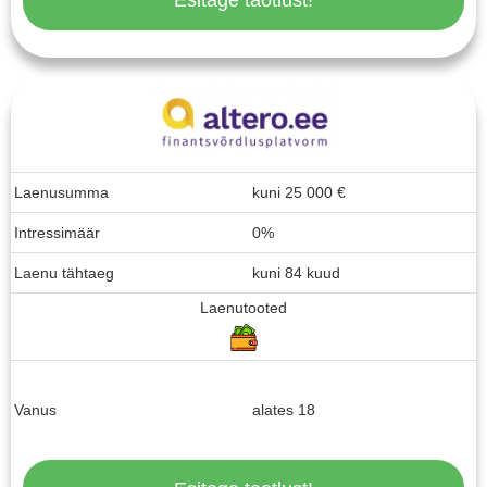
Esitage taotlust!
Laenusumma
kuni
25 000
€
Intressimäär
0%
Laenu tähtaeg
kuni 84 kuud
Laenutooted
Vanus
alates 18