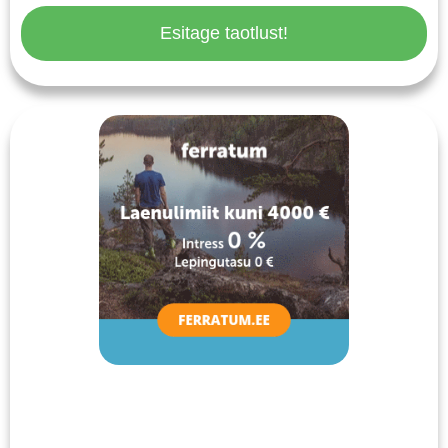
Esitage taotlust!