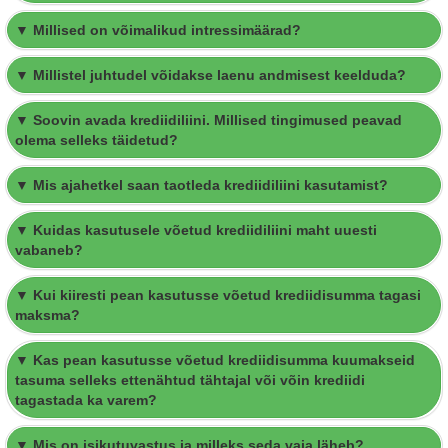
▼ Millised on võimalikud intressimäärad?
▼ Millistel juhtudel võidakse laenu andmisest keelduda?
▼ Soovin avada krediidiliini. Millised tingimused peavad
olema selleks täidetud?
▼ Mis ajahetkel saan taotleda krediidiliini kasutamist?
▼ Kuidas kasutusele võetud krediidiliini maht uuesti
vabaneb?
▼ Kui kiiresti pean kasutusse võetud krediidisumma tagasi
maksma?
▼ Kas pean kasutusse võetud krediidisumma kuumakseid
tasuma selleks ettenähtud tähtajal või võin krediidi
tagastada ka varem?
▼ Mis on isikutuvastus ja milleks seda vaja läheb?