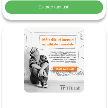
Esitage taotlust!