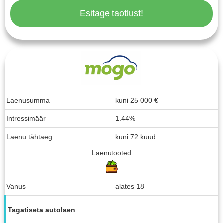
Esitage taotlust!
Laenusumma
kuni
25 000
€
Intressimäär
1.44%
Laenu tähtaeg
kuni 72 kuud
Laenutooted
Vanus
alates 18
Tagatiseta autolaen