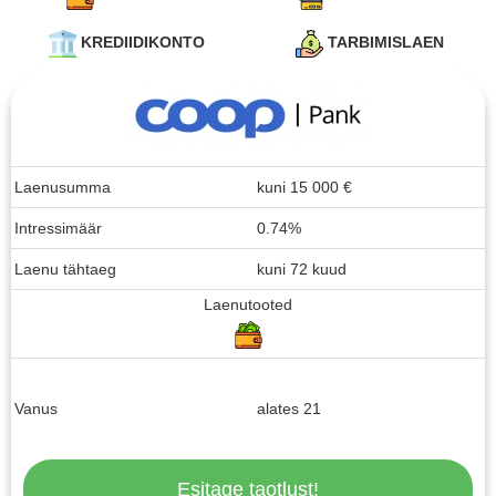
KREDIIDIKONTO
TARBIMISLAEN
Laenusumma
kuni
15 000
€
Intressimäär
0.74%
Laenu tähtaeg
kuni 72 kuud
Laenutooted
Vanus
alates 21
Esitage taotlust!