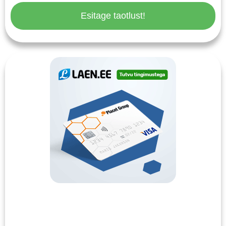
Esitage taotlust!