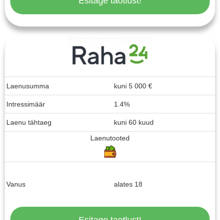
Esitage taotlust!
Laenusumma
kuni
5 000
€
Intressimäär
1.4%
Laenu tähtaeg
kuni 60 kuud
Laenutooted
Vanus
alates 18