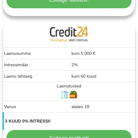
Laenusumma
kuni
5 000
€
Intressimäär
2%
Laenu tähtaeg
kuni 60 kuud
Laenutooted
Vanus
alates 18
3 KUUD 0% INTRESSI!