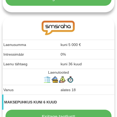
Laenusumma
kuni
5 000
€
Intressimäär
0%
Laenu tähtaeg
kuni 36 kuud
Laenutooted
Vanus
alates 18
MAKSEPUHKUS KUNI 6 KUUD
Esitage taotlust!