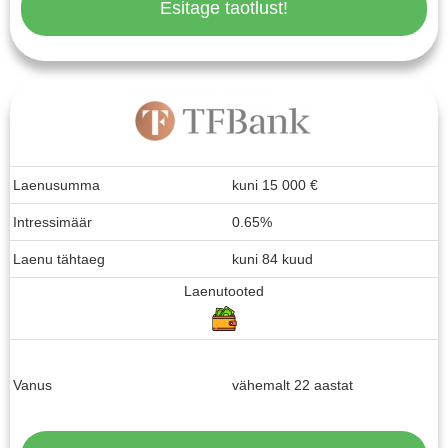
Esitage taotlust!
Laenusumma
kuni
15 000
€
Intressimäär
0.65%
Laenu tähtaeg
kuni 84 kuud
Laenutooted
Vanus
vähemalt 22 aastat