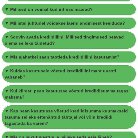
▼ Millised on võimalikud intressimäärad?
▼ Millistel juhtudel võidakse laenu andmisest keelduda?
▼ Soovin avada krediidiliini. Millised tingimused peavad
olema selleks täidetud?
▼ Mis ajahetkel saan taotleda krediidiliini kasutamist?
▼ Kuidas kasutusele võetud krediidiliini maht uuesti
vabaneb?
▼ Kui kiiresti pean kasutusse võetud krediidisumma tagasi
maksma?
▼ Kas pean kasutusse võetud krediidisumma kuumakseid
tasuma selleks ettenähtud tähtajal või võin krediidi
tagastada ka varem?
▼ Mis on isikutuvastus ja milleks seda vaja läheb?