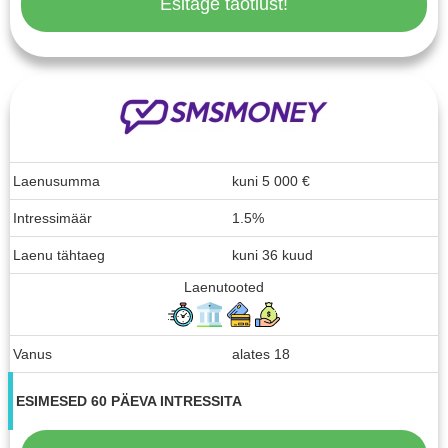
Esitage taotlust!
Laenusumma
kuni
5 000
€
Intressimäär
1.5%
Laenu tähtaeg
kuni 36 kuud
Laenutooted
Vanus
alates 18
ESIMESED 60 PÄEVA INTRESSITA