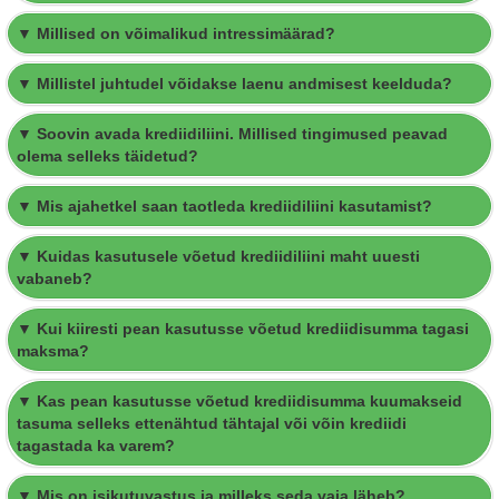
▼ Millised on võimalikud intressimäärad?
▼ Millistel juhtudel võidakse laenu andmisest keelduda?
▼ Soovin avada krediidiliini. Millised tingimused peavad
olema selleks täidetud?
▼ Mis ajahetkel saan taotleda krediidiliini kasutamist?
▼ Kuidas kasutusele võetud krediidiliini maht uuesti
vabaneb?
▼ Kui kiiresti pean kasutusse võetud krediidisumma tagasi
maksma?
▼ Kas pean kasutusse võetud krediidisumma kuumakseid
tasuma selleks ettenähtud tähtajal või võin krediidi
tagastada ka varem?
▼ Mis on isikutuvastus ja milleks seda vaja läheb?