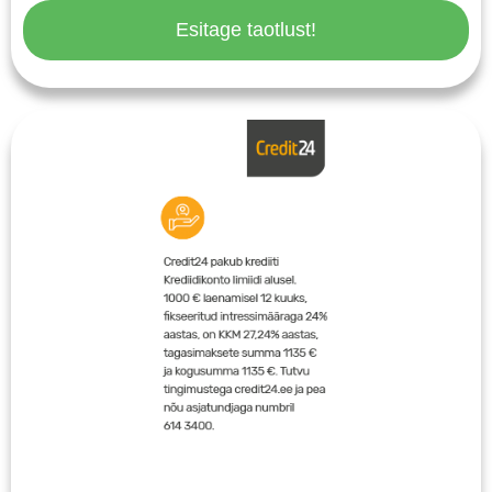
Esitage taotlust!