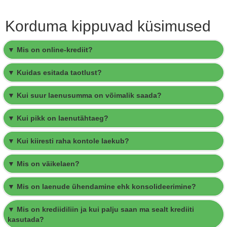
Korduma kippuvad küsimused
▼ Mis on online-krediit?
▼ Kuidas esitada taotlust?
▼ Kui suur laenusumma on võimalik saada?
▼ Kui pikk on laenutähtaeg?
▼ Kui kiiresti raha kontole laekub?
▼ Mis on väikelaen?
▼ Mis on laenude ühendamine ehk konsolideerimine?
▼ Mis on krediidiliin ja kui palju saan ma sealt krediiti
kasutada?