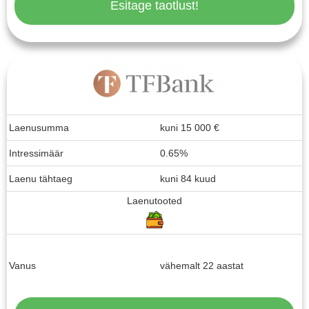
Esitage taotlust!
Laenusumma
kuni
15 000
€
Intressimäär
0.65%
Laenu tähtaeg
kuni 84 kuud
Laenutooted
Vanus
vähemalt 22 aastat