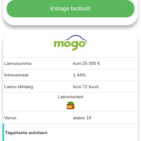
Esitage taotlust!
Laenusumma
kuni
25 000
€
Intressimäär
1.44%
Laenu tähtaeg
kuni 72 kuud
Laenutooted
Vanus
alates 18
Tagatiseta autolaen