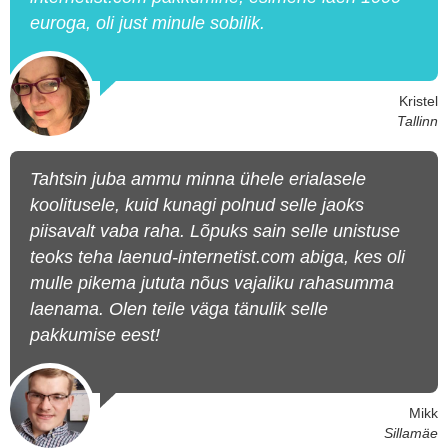
euroga, oli just minule sobilik.
Kristel
Tallinn
Tahtsin juba ammu minna ühele erialasele
koolitusele, kuid kunagi polnud selle jaoks
piisavalt vaba raha. Lõpuks sain selle unistuse
teoks teha laenud-internetist.com abiga, kes oli
mulle pikema jututa nõus vajaliku rahasumma
laenama. Olen teile väga tänulik selle
pakkumise eest!
Mikk
Sillamäe