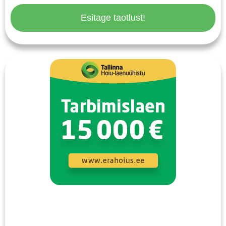
Esitage taotlust!