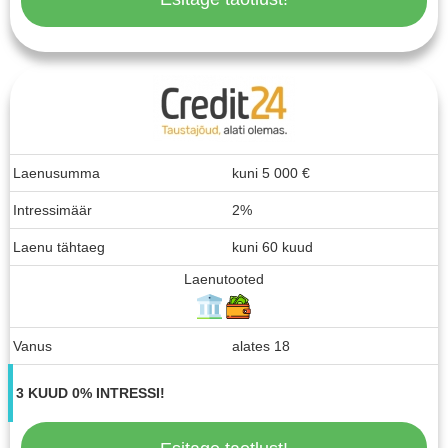
Laenusumma
kuni
5 000
€
Intressimäär
2%
Laenu tähtaeg
kuni 60 kuud
Laenutooted
Vanus
alates 18
3 KUUD 0% INTRESSI!