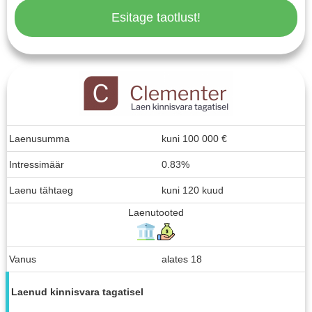
Esitage taotlust!
Laenusumma
kuni
100 000
€
Intressimäär
0.83%
Laenu tähtaeg
kuni 120 kuud
Laenutooted
Vanus
alates 18
Laenud kinnisvara tagatisel