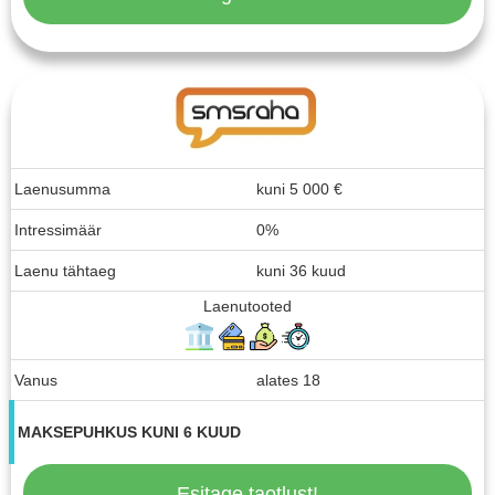
Laenusumma
kuni
5 000
€
Intressimäär
0%
Laenu tähtaeg
kuni 36 kuud
Laenutooted
Vanus
alates 18
MAKSEPUHKUS KUNI 6 KUUD
Esitage taotlust!