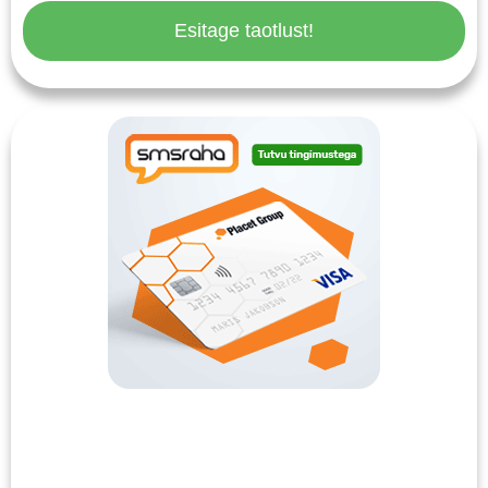
Esitage taotlust!