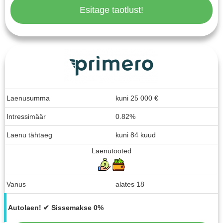
Esitage taotlust!
Laenusumma
kuni
25 000
€
Intressimäär
0.82%
Laenu tähtaeg
kuni 84 kuud
Laenutooted
Vanus
alates 18
Autolaen! ✔ Sissemakse 0%