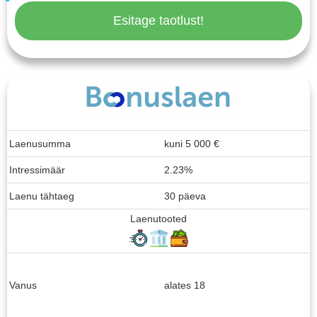
Esitage taotlust!
Laenusumma
kuni
5 000
€
Intressimäär
2.23%
Laenu tähtaeg
30 päeva
Laenutooted
Vanus
alates 18