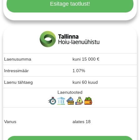
Esitage taotlust!
Laenusumma
kuni
15 000
€
Intressimäär
1.07%
Laenu tähtaeg
kuni 60 kuud
Laenutooted
Vanus
alates 18