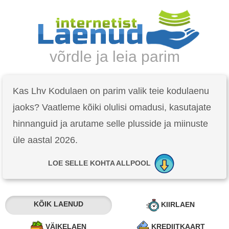
võrdle ja leia parim
Kas Lhv Kodulaen on parim valik teie kodulaenu
jaoks? Vaatleme kõiki olulisi omadusi, kasutajate
hinnanguid ja arutame selle plusside ja miinuste
üle aastal 2026.
LOE SELLE KOHTA ALLPOOL
KÕIK LAENUD
KIIRLAEN
VÄIKELAEN
KREDIITKAART