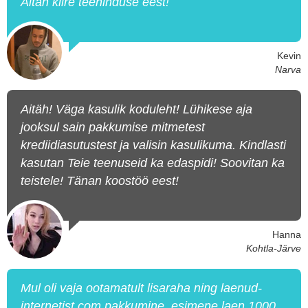
Aitäh kiire teeninduse eest!
Kevin
Narva
Aitäh! Väga kasulik koduleht! Lühikese aja
jooksul sain pakkumise mitmetest
krediidiasutustest ja valisin kasulikuma. Kindlasti
kasutan Teie teenuseid ka edaspidi! Soovitan ka
teistele! Tänan koostöö eest!
Hanna
Kohtla-Järve
Mul oli vaja ootamatult lisaraha ning laenud-
internetist.com pakkumine, esimene laen 1000