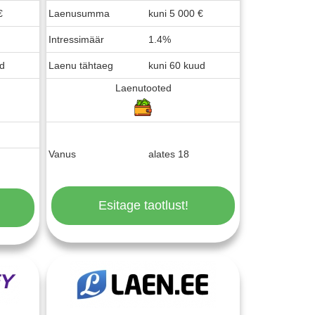
€
Laenusumma
kuni
5 000
€
Intressimäär
1.4%
ud
Laenu tähtaeg
kuni 60 kuud
Laenutooted
Vanus
alates 18
Esitage taotlust!