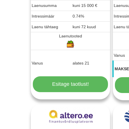
Laenusumma
kuni
15 000
€
Laenus
Intressimäär
0.74%
Intressi
Laenu tähtaeg
kuni 72 kuud
Laenu t
Laenutooted
Vanus
Vanus
alates 21
MAKSE
Esitage taotlust!