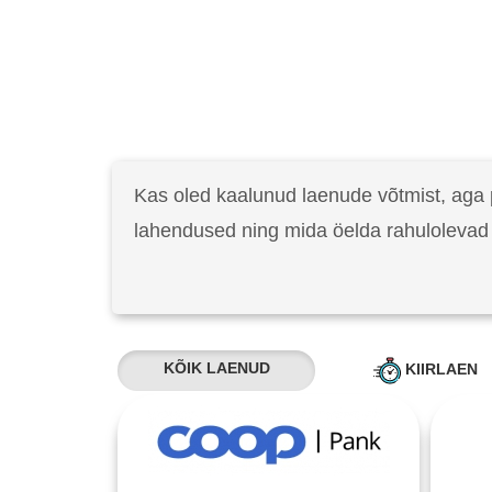
Kas oled kaalunud laenude võtmist, aga po
lahendused ning mida öelda rahulolevad 
KÕIK LAENUD
KIIRLAEN