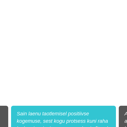
Sain laenu taotlemisel positiivse
A
kogemuse, sest kogu protsess kuni raha
a