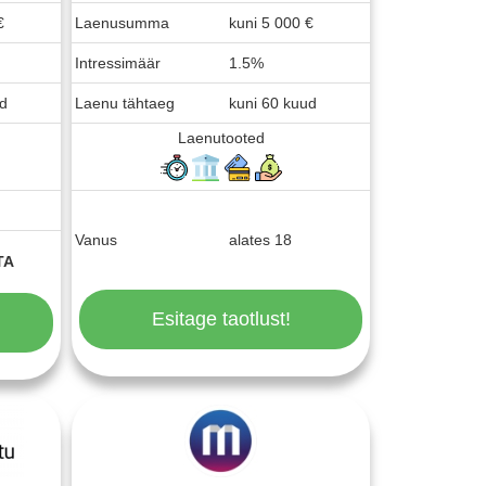
€
Laenusumma
kuni
5 000
€
Intressimäär
1.5%
ud
Laenu tähtaeg
kuni 60 kuud
Laenutooted
Vanus
alates 18
TA
Esitage taotlust!