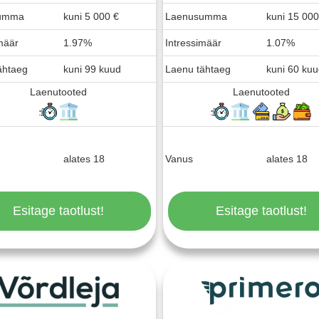
umma
kuni
5 000
€
Laenusumma
kuni
15 000
määr
1.97%
Intressimäär
1.07%
ähtaeg
kuni 99 kuud
Laenu tähtaeg
kuni 60 ku
Laenutooted
Laenutooted
alates 18
Vanus
alates 18
Esitage taotlust!
Esitage taotlust!