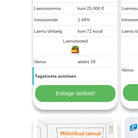
Laenusumma
kuni
25 000
€
Laenus
Intressimäär
1.44%
Intressi
Laenu tähtaeg
kuni 72 kuud
Laenu t
Laenutooted
Vanus
alates 18
Vanus
Tagatiseta autolaen
Esitage taotlust!