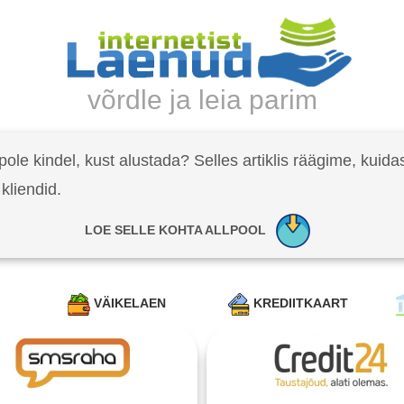
võrdle ja leia parim
le kindel, kust alustada? Selles artiklis räägime, kuida
kliendid.
LOE SELLE KOHTA ALLPOOL
VÄIKELAEN
KREDIITKAART