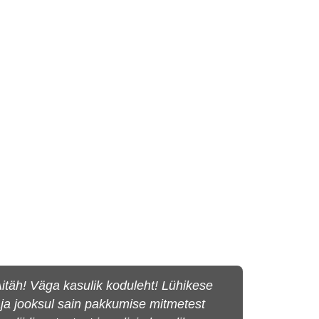
itäh! Väga kasulik koduleht! Lühikese
ja jooksul sain pakkumise mitmetest