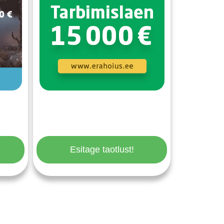
Esitage taotlust!