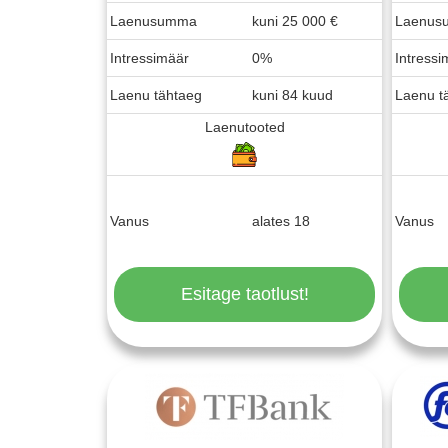
Laenusumma
kuni
25 000
€
Laenus
Intressimäär
0%
Intressi
Laenu tähtaeg
kuni 84 kuud
Laenu t
Laenutooted
Vanus
alates 18
Vanus
Esitage taotlust!