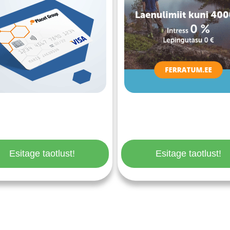
Esitage taotlust!
Esitage taotlust!