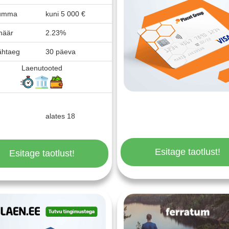
umma
kuni
5 000
€
määr
2.23%
ähtaeg
30 päeva
Laenutooted
alates 18
Esitage taotlust!
Esitage taotlust!