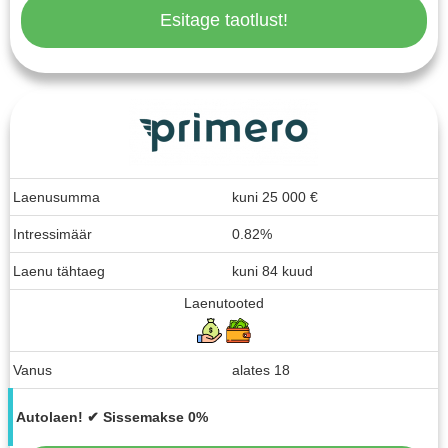
Esitage taotlust!
Laenusumma
kuni
25 000
€
Intressimäär
0.82%
Laenu tähtaeg
kuni 84 kuud
Laenutooted
Vanus
alates 18
Autolaen! ✔ Sissemakse 0%