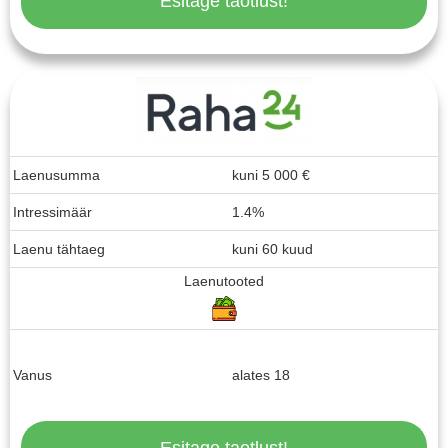
Esitage taotlust!
Laenusumma
kuni
5 000
€
Intressimäär
1.4%
Laenu tähtaeg
kuni 60 kuud
Laenutooted
Vanus
alates 18