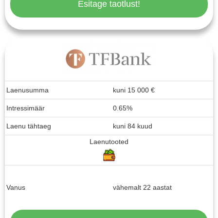
Esitage taotlust!
Laenusumma
kuni
15 000
€
Intressimäär
0.65%
Laenu tähtaeg
kuni 84 kuud
Laenutooted
Vanus
vähemalt 22 aastat