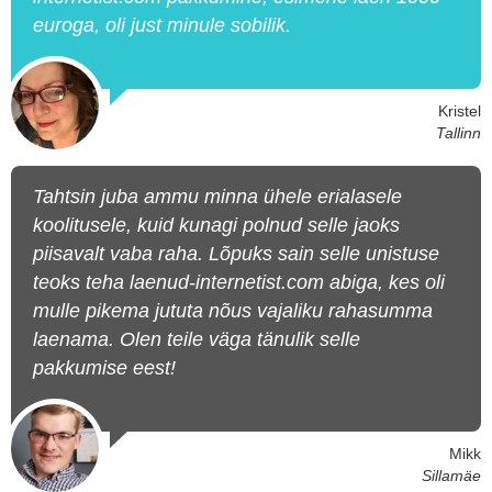
euroga, oli just minule sobilik.
Kristel
Tallinn
Tahtsin juba ammu minna ühele erialasele
koolitusele, kuid kunagi polnud selle jaoks
piisavalt vaba raha. Lõpuks sain selle unistuse
teoks teha laenud-internetist.com abiga, kes oli
mulle pikema jututa nõus vajaliku rahasumma
laenama. Olen teile väga tänulik selle
pakkumise eest!
Mikk
Sillamäe