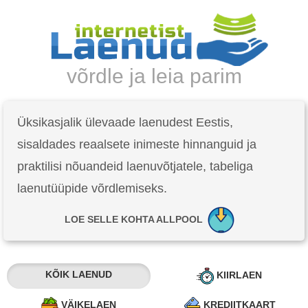
võrdle ja leia parim
Üksikasjalik ülevaade laenudest Eestis,
sisaldades reaalsete inimeste hinnanguid ja
praktilisi nõuandeid laenuvõtjatele, tabeliga
laenutüüpide võrdlemiseks.
LOE SELLE KOHTA ALLPOOL
KÕIK LAENUD
KIIRLAEN
VÄIKELAEN
KREDIITKAART