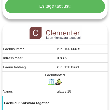
Esitage taotlust!
Laenusumma
kuni
100 000
€
Intressimäär
0.83%
Laenu tähtaeg
kuni 120 kuud
Laenutooted
Vanus
alates 18
Laenud kinnisvara tagatisel