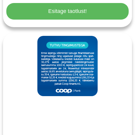
Esitage taotlust!