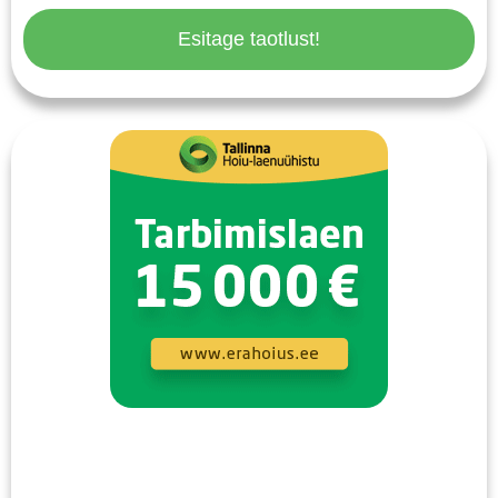
Esitage taotlust!