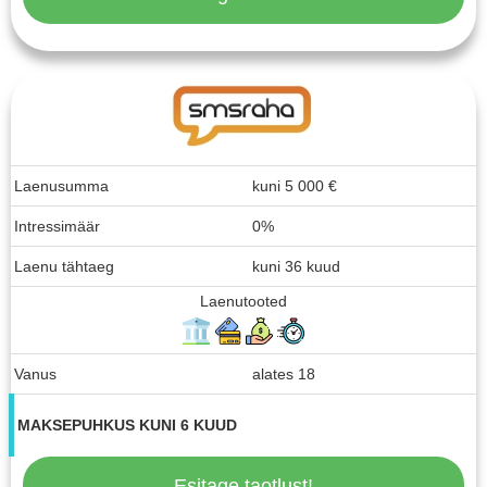
Laenusumma
kuni
5 000
€
Intressimäär
0%
Laenu tähtaeg
kuni 36 kuud
Laenutooted
Vanus
alates 18
MAKSEPUHKUS KUNI 6 KUUD
Esitage taotlust!