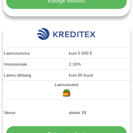
Esitage taotlust!
Laenusumma
kuni
5 000
€
Intressimäär
2.16%
Laenu tähtaeg
kuni 60 kuud
Laenutooted
Vanus
alates 18