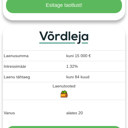
Esitage taotlust!
Laenusumma
kuni
15 000
€
Intressimäär
1.32%
Laenu tähtaeg
kuni 84 kuud
Laenutooted
Vanus
alates 20