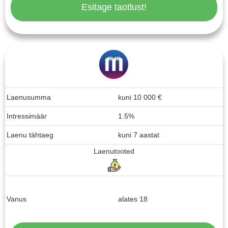
Esitage taotlust!
Laenusumma
kuni
10 000
€
Intressimäär
1.5%
Laenu tähtaeg
kuni 7 aastat
Laenutooted
Vanus
alates 18