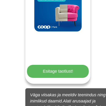
Esitage taotlust!
Väga viisakas ja meeldiv teenindus ning
inimlikud daamid.Alati arusaajad ja