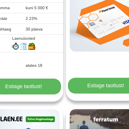
umma
kuni
5 000
€
määr
2.23%
ähtaeg
30 päeva
Laenutooted
alates 18
Esitage taotlust!
Esitage taotlust!