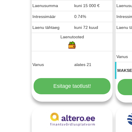
Laenusumma
kuni
15 000
€
Laenus
Intressimäär
0.74%
Intressi
Laenu tähtaeg
kuni 72 kuud
Laenu t
Laenutooted
Vanus
Vanus
alates 21
MAKSE
Esitage taotlust!