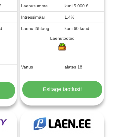
€
Laenusumma
kuni
5 000
€
Intressimäär
1.4%
ud
Laenu tähtaeg
kuni 60 kuud
Laenutooted
Vanus
alates 18
Esitage taotlust!