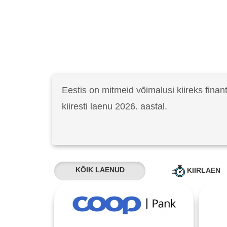
Eestis on mitmeid võimalusi kiireks fina
kiiresti laenu 2026. aastal.
KÕIK LAENUD
KIIRLAEN