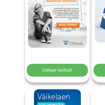
Esitage taotlust!