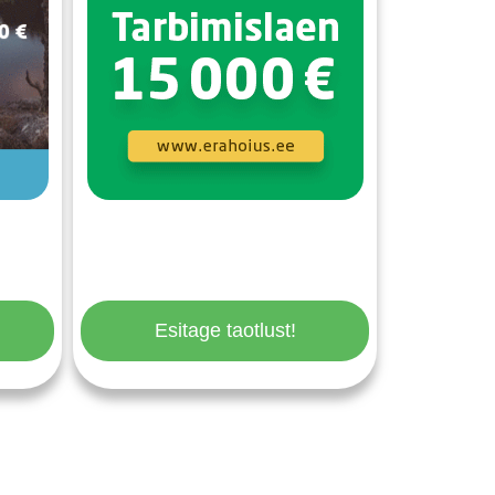
Esitage taotlust!