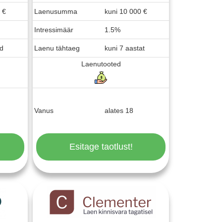
€
Laenusumma
kuni
10 000
€
Intressimäär
1.5%
ud
Laenu tähtaeg
kuni 7 aastat
Laenutooted
Vanus
alates 18
Esitage taotlust!