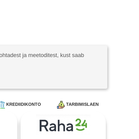
ohtadest ja meetoditest, kust saab
KREDIIDIKONTO
TARBIMISLAEN