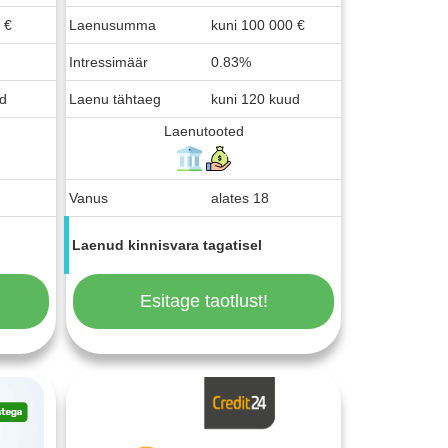
€
Laenusumma
kuni
100 000
€
Intressimäär
0.83%
ud
Laenu tähtaeg
kuni 120 kuud
Laenutooted
Vanus
alates 18
Laenud kinnisvara tagatisel
Esitage taotlust!