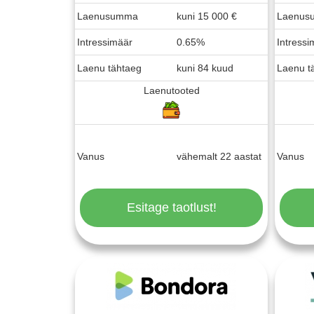
Laenusumma
kuni
15 000
€
Laenus
Intressimäär
0.65%
Intressi
Laenu tähtaeg
kuni 84 kuud
Laenu t
Laenutooted
Vanus
vähemalt 22 aastat
Vanus
Esitage taotlust!