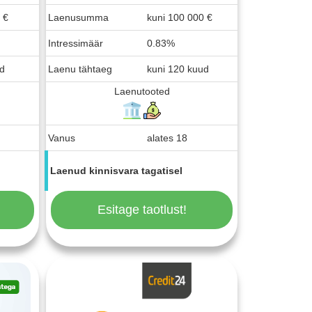
€
Laenusumma
kuni
100 000
€
Intressimäär
0.83%
ud
Laenu tähtaeg
kuni 120 kuud
Laenutooted
Vanus
alates 18
Laenud kinnisvara tagatisel
Esitage taotlust!