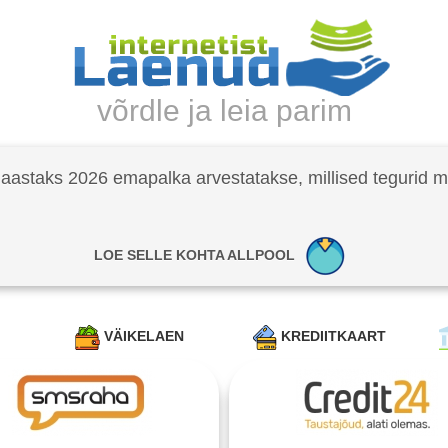
võrdle ja leia parim
 aastaks 2026 emapalka arvestatakse, millised tegurid m
LOE SELLE KOHTA ALLPOOL
VÄIKELAEN
KREDIITKAART