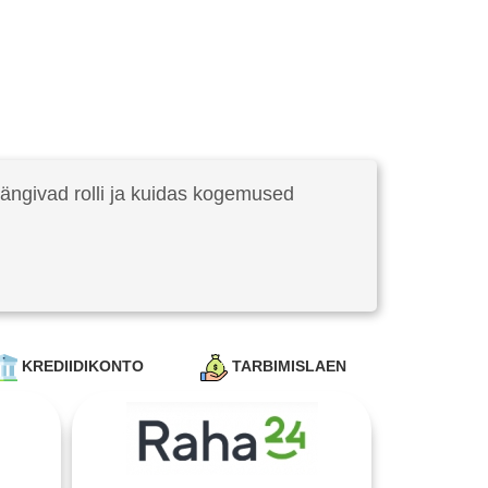
ängivad rolli ja kuidas kogemused
KREDIIDIKONTO
TARBIMISLAEN