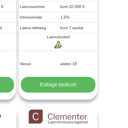
€
Laenusumma
kuni
10 000
€
Intressimäär
1.5%
ud
Laenu tähtaeg
kuni 7 aastat
Laenutooted
Vanus
alates 18
Esitage taotlust!