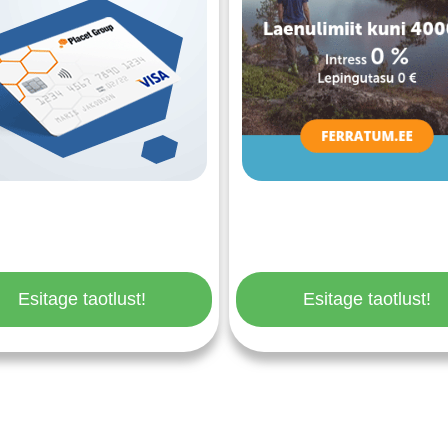
Esitage taotlust!
Esitage taotlust!