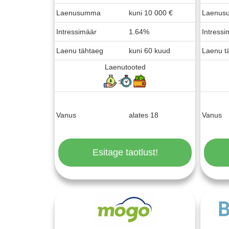
Laenusumma
kuni
10 000
€
Laenus
Intressimäär
1.64%
Intressi
Laenu tähtaeg
kuni 60 kuud
Laenu t
Laenutooted
Vanus
alates 18
Vanus
Esitage taotlust!