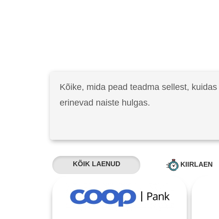
Kõike, mida pead teadma sellest, kuidas
erinevad naiste hulgas.
KÕIK LAENUD
KIIRLAEN