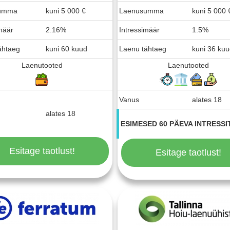
umma
kuni
5 000
€
Laenusumma
kuni
5 000
määr
2.16%
Intressimäär
1.5%
ähtaeg
kuni 60 kuud
Laenu tähtaeg
kuni 36 ku
Laenutooted
Laenutooted
Vanus
alates 18
alates 18
ESIMESED 60 PÄEVA INTRESSI
Esitage taotlust!
Esitage taotlust!