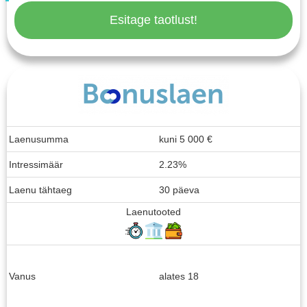
Esitage taotlust!
Laenusumma
kuni
5 000
€
Intressimäär
2.23%
Laenu tähtaeg
30 päeva
Laenutooted
Vanus
alates 18