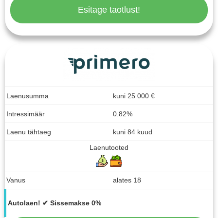
Esitage taotlust!
Laenusumma
kuni
25 000
€
Intressimäär
0.82%
Laenu tähtaeg
kuni 84 kuud
Laenutooted
Vanus
alates 18
Autolaen! ✔ Sissemakse 0%