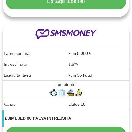
Esitage taotlust!
Laenusumma
kuni
5 000
€
Intressimäär
1.5%
Laenu tähtaeg
kuni 36 kuud
Laenutooted
Vanus
alates 18
ESIMESED 60 PÄEVA INTRESSITA