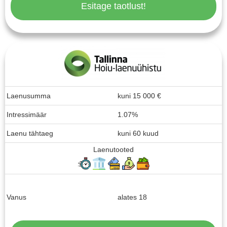
Esitage taotlust!
Laenusumma
kuni
15 000
€
Intressimäär
1.07%
Laenu tähtaeg
kuni 60 kuud
Laenutooted
Vanus
alates 18