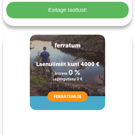
Esitage taotlust!