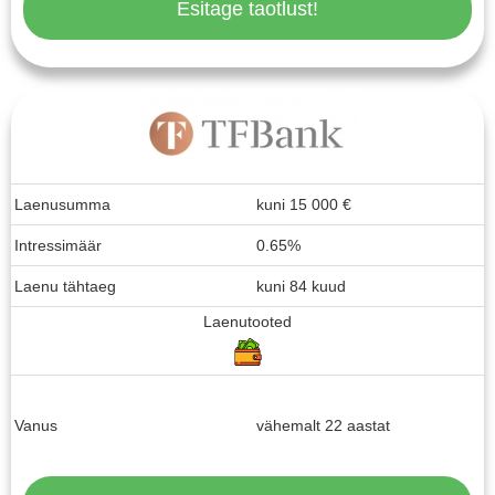
Esitage taotlust!
Laenusumma
kuni
15 000
€
Intressimäär
0.65%
Laenu tähtaeg
kuni 84 kuud
Laenutooted
Vanus
vähemalt 22 aastat