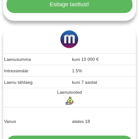
Esitage taotlust!
Laenusumma
kuni
10 000
€
Intressimäär
1.5%
Laenu tähtaeg
kuni 7 aastat
Laenutooted
Vanus
alates 18