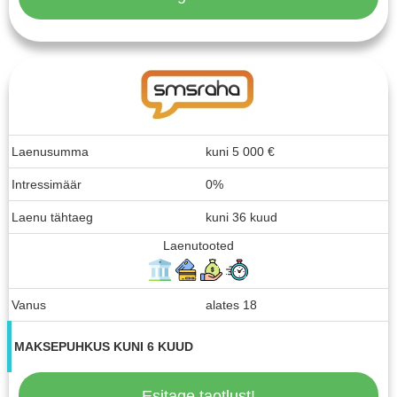
Laenusumma
kuni
5 000
€
Intressimäär
0%
Laenu tähtaeg
kuni 36 kuud
Laenutooted
Vanus
alates 18
MAKSEPUHKUS KUNI 6 KUUD
Esitage taotlust!