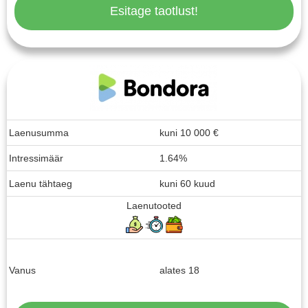
Esitage taotlust!
Laenusumma
kuni
10 000
€
Intressimäär
1.64%
Laenu tähtaeg
kuni 60 kuud
Laenutooted
Vanus
alates 18