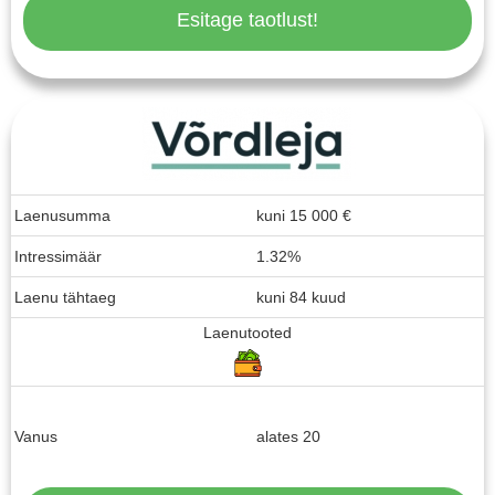
Esitage taotlust!
Laenusumma
kuni
15 000
€
Intressimäär
1.32%
Laenu tähtaeg
kuni 84 kuud
Laenutooted
Vanus
alates 20