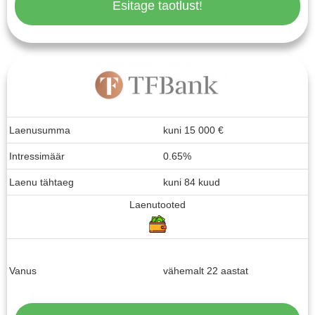
Esitage taotlust!
Laenusumma
kuni
15 000
€
Intressimäär
0.65%
Laenu tähtaeg
kuni 84 kuud
Laenutooted
Vanus
vähemalt 22 aastat