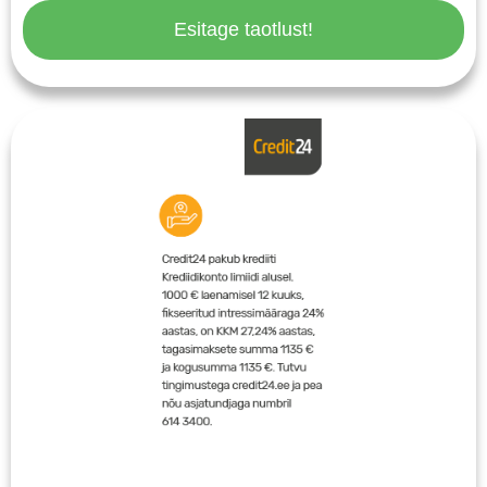
Esitage taotlust!