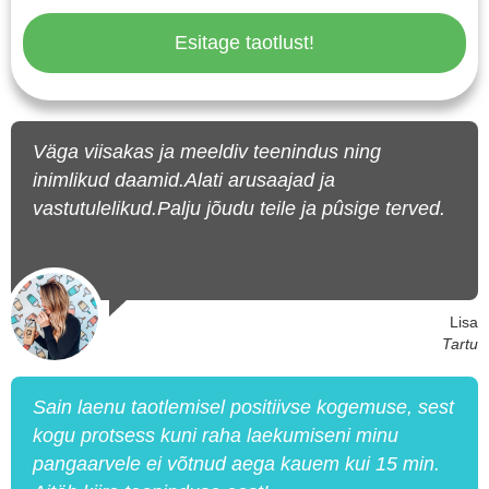
Esitage taotlust!
Väga viisakas ja meeldiv teenindus ning
inimlikud daamid.Alati arusaajad ja
vastutulelikud.Palju jõudu teile ja pûsige terved.
Lisa
Tartu
Sain laenu taotlemisel positiivse kogemuse, sest
kogu protsess kuni raha laekumiseni minu
pangaarvele ei võtnud aega kauem kui 15 min.