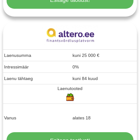
Esitage taotlust!
Laenusumma
kuni
25 000
€
Intressimäär
0%
Laenu tähtaeg
kuni 84 kuud
Laenutooted
Vanus
alates 18