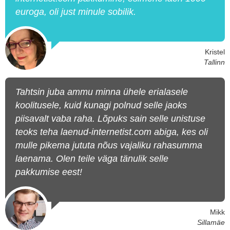
euroga, oli just minule sobilik.
Kristel
Tallinn
Tahtsin juba ammu minna ühele erialasele
koolitusele, kuid kunagi polnud selle jaoks
piisavalt vaba raha. Lõpuks sain selle unistuse
teoks teha laenud-internetist.com abiga, kes oli
mulle pikema jututa nõus vajaliku rahasumma
laenama. Olen teile väga tänulik selle
pakkumise eest!
Mikk
Sillamäe