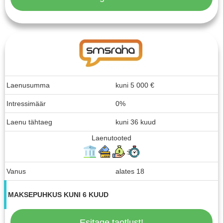
Laenusumma
kuni
5 000
€
Intressimäär
0%
Laenu tähtaeg
kuni 36 kuud
Laenutooted
Vanus
alates 18
MAKSEPUHKUS KUNI 6 KUUD
Esitage taotlust!