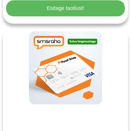
Esitage taotlust!