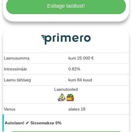
Esitage taotlust!
Laenusumma
kuni
25 000
€
Intressimäär
0.82%
Laenu tähtaeg
kuni 84 kuud
Laenutooted
Vanus
alates 18
Autolaen! ✔ Sissemakse 0%