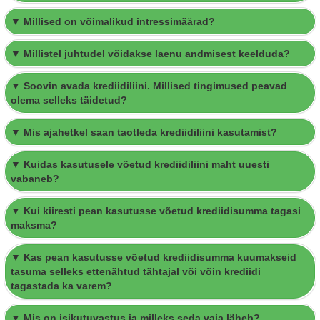
▼ Millised on võimalikud intressimäärad?
▼ Millistel juhtudel võidakse laenu andmisest keelduda?
▼ Soovin avada krediidiliini. Millised tingimused peavad
olema selleks täidetud?
▼ Mis ajahetkel saan taotleda krediidiliini kasutamist?
▼ Kuidas kasutusele võetud krediidiliini maht uuesti
vabaneb?
▼ Kui kiiresti pean kasutusse võetud krediidisumma tagasi
maksma?
▼ Kas pean kasutusse võetud krediidisumma kuumakseid
tasuma selleks ettenähtud tähtajal või võin krediidi
tagastada ka varem?
▼ Mis on isikutuvastus ja milleks seda vaja läheb?