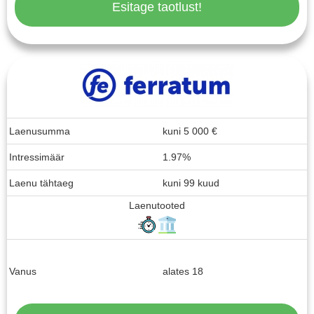
Esitage taotlust!
Laenusumma
kuni
5 000
€
Intressimäär
1.97%
Laenu tähtaeg
kuni 99 kuud
Laenutooted
Vanus
alates 18