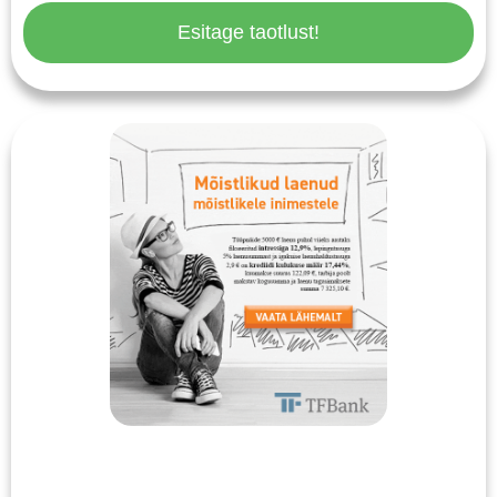
Esitage taotlust!