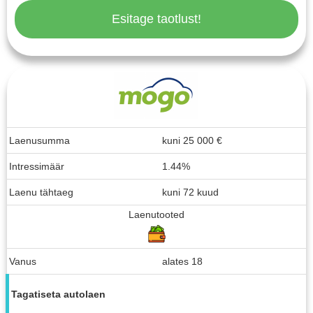
Esitage taotlust!
Laenusumma
kuni
25 000
€
Intressimäär
1.44%
Laenu tähtaeg
kuni 72 kuud
Laenutooted
Vanus
alates 18
Tagatiseta autolaen