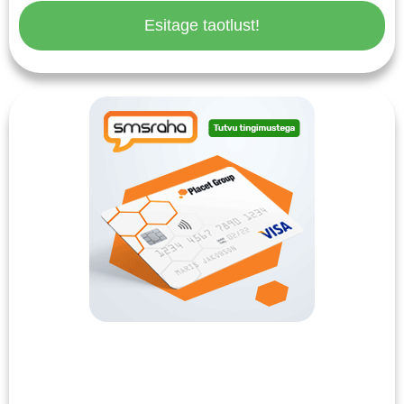
Esitage taotlust!