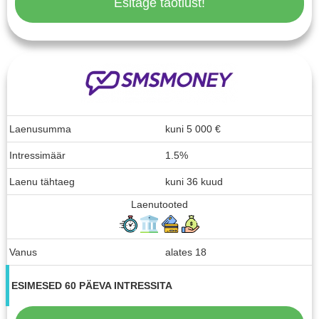
Esitage taotlust!
Laenusumma
kuni
5 000
€
Intressimäär
1.5%
Laenu tähtaeg
kuni 36 kuud
Laenutooted
Vanus
alates 18
ESIMESED 60 PÄEVA INTRESSITA