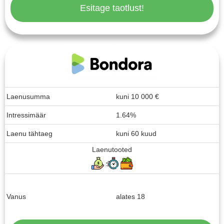
Esitage taotlust!
Laenusumma
kuni
10 000
€
Intressimäär
1.64%
Laenu tähtaeg
kuni 60 kuud
Laenutooted
Vanus
alates 18