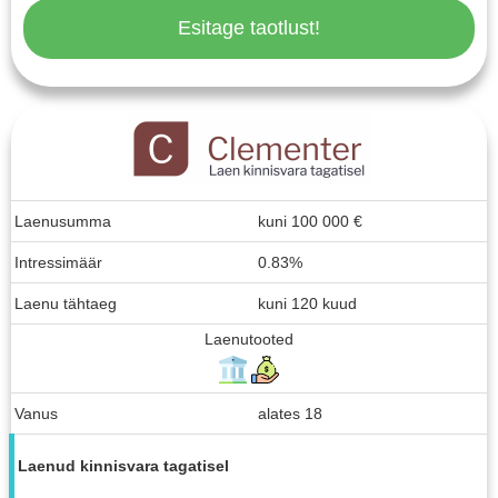
Esitage taotlust!
Laenusumma
kuni
100 000
€
Intressimäär
0.83%
Laenu tähtaeg
kuni 120 kuud
Laenutooted
Vanus
alates 18
Laenud kinnisvara tagatisel