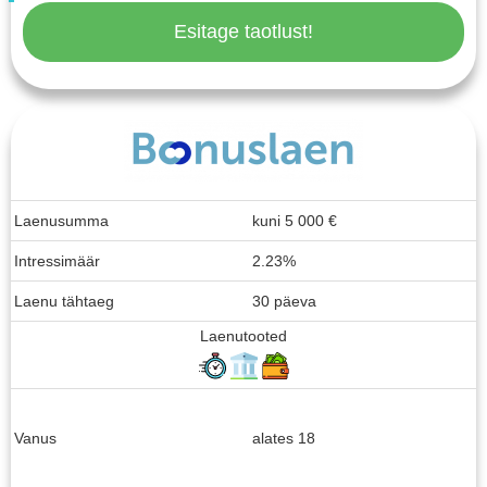
Esitage taotlust!
Laenusumma
kuni
5 000
€
Intressimäär
2.23%
Laenu tähtaeg
30 päeva
Laenutooted
Vanus
alates 18