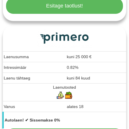
Esitage taotlust!
Laenusumma
kuni
25 000
€
Intressimäär
0.82%
Laenu tähtaeg
kuni 84 kuud
Laenutooted
Vanus
alates 18
Autolaen! ✔ Sissemakse 0%