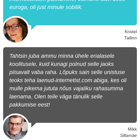
euroga, oli just minule sobilik.
Kristel
Tallinn
Tahtsin juba ammu minna ühele erialasele
koolitusele, kuid kunagi polnud selle jaoks
piisavalt vaba raha. Lõpuks sain selle unistuse
teoks teha laenud-internetist.com abiga, kes oli
mulle pikema jututa nõus vajaliku rahasumma
laenama. Olen teile väga tänulik selle
pakkumise eest!
Mikk
Sillamäe