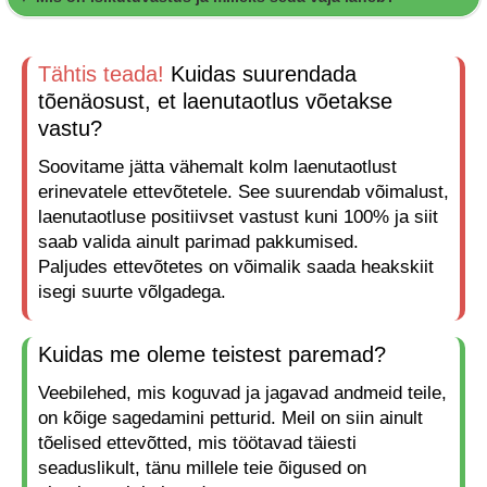
Tähtis teada!
Kuidas suurendada
tõenäosust, et laenutaotlus võetakse
vastu?
Soovitame jätta vähemalt kolm laenutaotlust
erinevatele ettevõtetele. See suurendab võimalust,
laenutaotluse positiivset vastust kuni 100% ja siit
saab valida ainult parimad pakkumised.
Paljudes ettevõtetes on võimalik saada heakskiit
isegi suurte võlgadega.
Kuidas me oleme teistest paremad?
Veebilehed, mis koguvad ja jagavad andmeid teile,
on kõige sagedamini petturid. Meil on siin ainult
tõelised ettevõtted, mis töötavad täiesti
seaduslikult, tänu millele teie õigused on