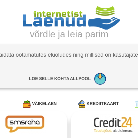
võrdle ja leia parim
 aidata ootamatutes eluoludes ning millised on kasutaja
LOE SELLE KOHTA ALLPOOL
VÄIKELAEN
KREDIITKAART