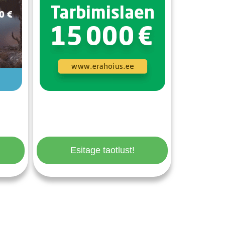
Esitage taotlust!