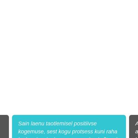
Sain laenu taotlemisel positiivse
A
kogemuse, sest kogu protsess kuni raha
a