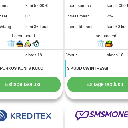
umma
kuni
5 000
€
Laenusumma
kuni
5 000
määr
0%
Intressimäär
2%
ähtaeg
kuni 36 kuud
Laenu tähtaeg
kuni 60 ku
Laenutooted
Laenutooted
alates 18
Vanus
alates 18
PUHKUS KUNI 6 KUUD
3 KUUD 0% INTRESSI!
Esitage taotlust!
Esitage taotlust!