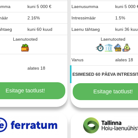
umma
kuni
5 000
€
Laenusumma
kuni
5 000
määr
2.16%
Intressimäär
1.5%
ähtaeg
kuni 60 kuud
Laenu tähtaeg
kuni 36 ku
Laenutooted
Laenutooted
Vanus
alates 18
alates 18
ESIMESED 60 PÄEVA INTRESSI
Esitage taotlust!
Esitage taotlust!