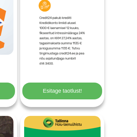
Esitage taotlust!