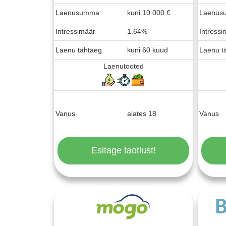
Laenusumma
kuni
10 000
€
Laenus
Intressimäär
1.64%
Intressi
Laenu tähtaeg
kuni 60 kuud
Laenu t
Laenutooted
Vanus
alates 18
Vanus
Esitage taotlust!