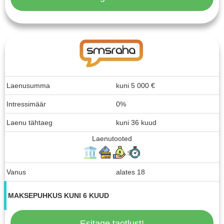
Laenusumma
kuni
5 000
€
Intressimäär
0%
Laenu tähtaeg
kuni 36 kuud
Laenutooted
Vanus
alates 18
MAKSEPUHKUS KUNI 6 KUUD
Esitage taotlust!