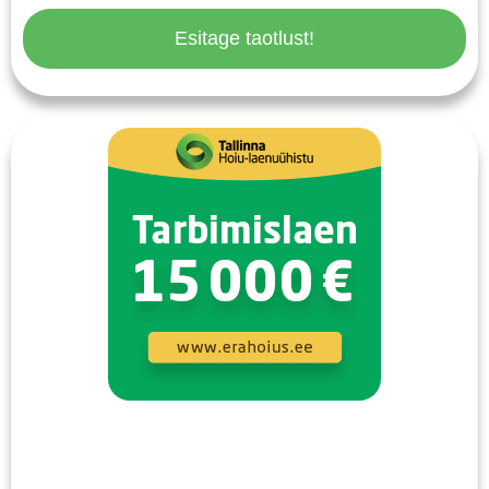
Esitage taotlust!