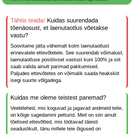
Tähtis teada!
Kuidas suurendada
tõenäosust, et laenutaotlus võetakse
vastu?
Soovitame jätta vähemalt kolm laenutaotlust
erinevatele ettevõtetele. See suurendab võimalust,
laenutaotluse positiivset vastust kuni 100% ja siit
saab valida ainult parimad pakkumised.
Paljudes ettevõtetes on võimalik saada heakskiit
isegi suurte võlgadega.
Kuidas me oleme teistest paremad?
Veebilehed, mis koguvad ja jagavad andmeid teile,
on kõige sagedamini petturid. Meil on siin ainult
tõelised ettevõtted, mis töötavad täiesti
seaduslikult, tänu millele teie õigused on