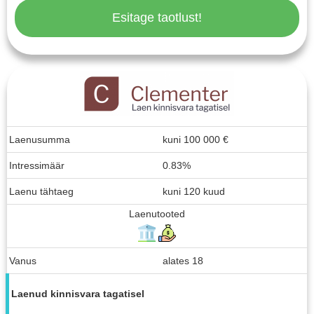
Esitage taotlust!
Laenusumma
kuni
100 000
€
Intressimäär
0.83%
Laenu tähtaeg
kuni 120 kuud
Laenutooted
Vanus
alates 18
Laenud kinnisvara tagatisel