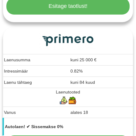
Esitage taotlust!
Laenusumma
kuni
25 000
€
Intressimäär
0.82%
Laenu tähtaeg
kuni 84 kuud
Laenutooted
Vanus
alates 18
Autolaen! ✔ Sissemakse 0%