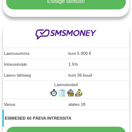
Esitage taotlust!
Laenusumma
kuni
5 000
€
Intressimäär
1.5%
Laenu tähtaeg
kuni 36 kuud
Laenutooted
Vanus
alates 18
ESIMESED 60 PÄEVA INTRESSITA