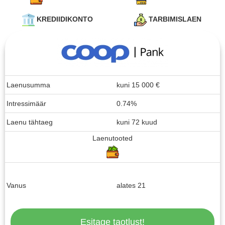
KREDIIDIKONTO
TARBIMISLAEN
Laenusumma
kuni
15 000
€
Intressimäär
0.74%
Laenu tähtaeg
kuni 72 kuud
Laenutooted
Vanus
alates 21
Esitage taotlust!