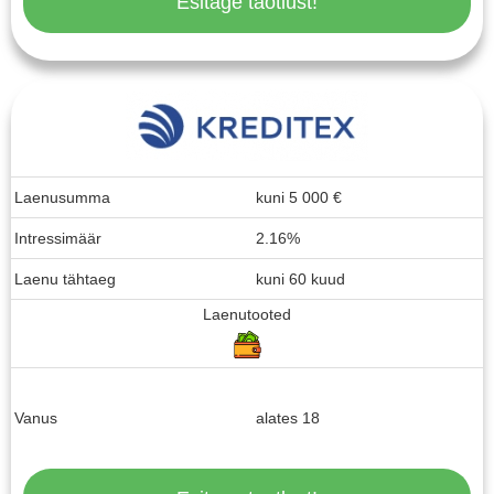
Esitage taotlust!
Laenusumma
kuni
5 000
€
Intressimäär
2.16%
Laenu tähtaeg
kuni 60 kuud
Laenutooted
Vanus
alates 18