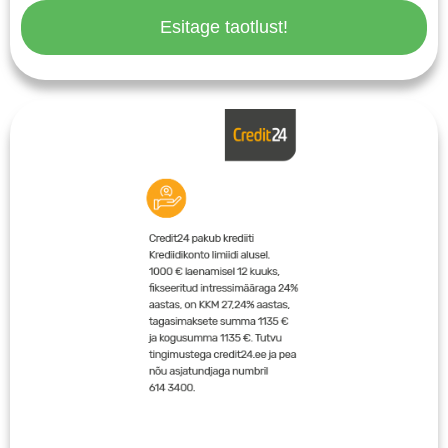
Esitage taotlust!