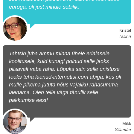
euroga, oli just minule sobilik.
Kristel
Tallinn
Tahtsin juba ammu minna ühele erialasele
koolitusele, kuid kunagi polnud selle jaoks
piisavalt vaba raha. Lõpuks sain selle unistuse
teoks teha laenud-internetist.com abiga, kes oli
mulle pikema jututa nõus vajaliku rahasumma
laenama. Olen teile väga tänulik selle
pakkumise eest!
Mikk
Sillamäe