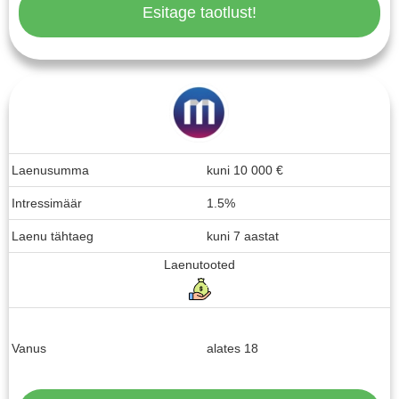
Esitage taotlust!
Laenusumma
kuni
10 000
€
Intressimäär
1.5%
Laenu tähtaeg
kuni 7 aastat
Laenutooted
Vanus
alates 18