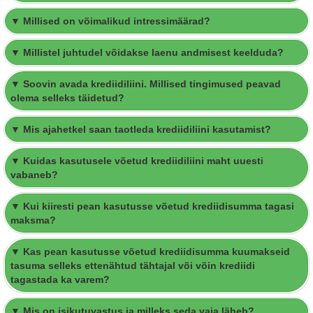
▼ Millised on võimalikud intressimäärad?
▼ Millistel juhtudel võidakse laenu andmisest keelduda?
▼ Soovin avada krediidiliini. Millised tingimused peavad
olema selleks täidetud?
▼ Mis ajahetkel saan taotleda krediidiliini kasutamist?
▼ Kuidas kasutusele võetud krediidiliini maht uuesti
vabaneb?
▼ Kui kiiresti pean kasutusse võetud krediidisumma tagasi
maksma?
▼ Kas pean kasutusse võetud krediidisumma kuumakseid
tasuma selleks ettenähtud tähtajal või võin krediidi
tagastada ka varem?
▼ Mis on isikutuvastus ja milleks seda vaja läheb?