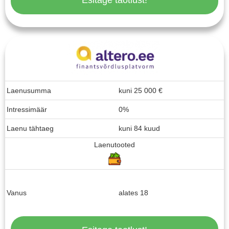
Esitage taotlust!
Laenusumma
kuni
25 000
€
Intressimäär
0%
Laenu tähtaeg
kuni 84 kuud
Laenutooted
Vanus
alates 18