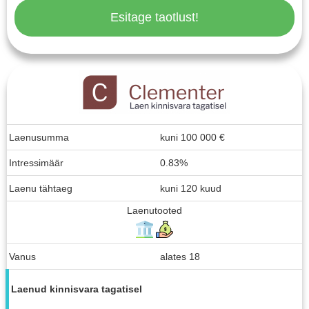
Esitage taotlust!
Laenusumma
kuni
100 000
€
Intressimäär
0.83%
Laenu tähtaeg
kuni 120 kuud
Laenutooted
Vanus
alates 18
Laenud kinnisvara tagatisel