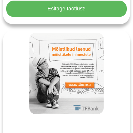
Esitage taotlust!