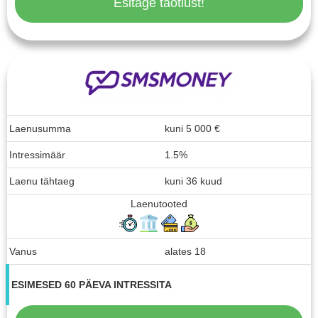
Esitage taotlust!
Laenusumma
kuni
5 000
€
Intressimäär
1.5%
Laenu tähtaeg
kuni 36 kuud
Laenutooted
Vanus
alates 18
ESIMESED 60 PÄEVA INTRESSITA