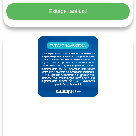
Esitage taotlust!