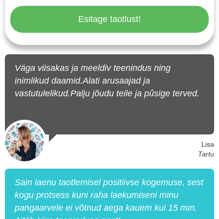
Esitage taotlust!
Väga viisakas ja meeldiv teenindus ning
inimlikud daamid.Alati arusaajad ja
vastutulelikud.Palju jõudu teile ja pûsige terved.
Lisa
Tartu
Sain laenu taotlemisel positiivse kogemuse, sest
kogu protsess kuni raha laekumiseni minu
pangaarvele ei võtnud aega kauem kui 15 min.