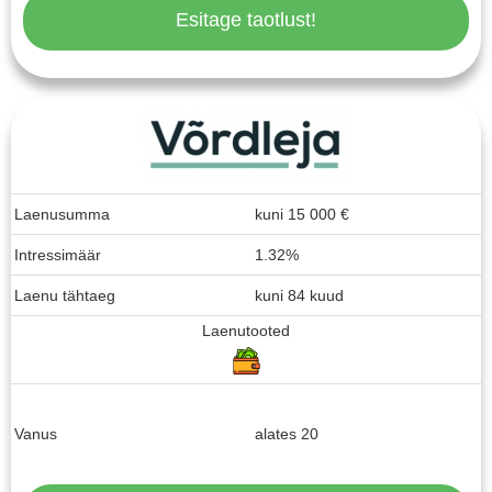
Esitage taotlust!
Laenusumma
kuni
15 000
€
Intressimäär
1.32%
Laenu tähtaeg
kuni 84 kuud
Laenutooted
Vanus
alates 20