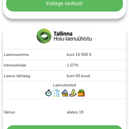
Esitage taotlust!
Laenusumma
kuni
15 000
€
Intressimäär
1.07%
Laenu tähtaeg
kuni 60 kuud
Laenutooted
Vanus
alates 18