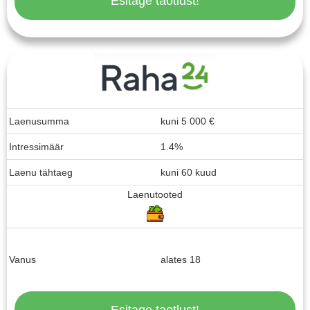
Esitage taotlust!
Laenusumma
kuni
5 000
€
Intressimäär
1.4%
Laenu tähtaeg
kuni 60 kuud
Laenutooted
Vanus
alates 18