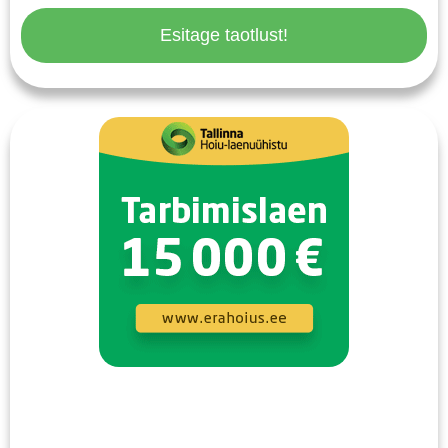
Esitage taotlust!