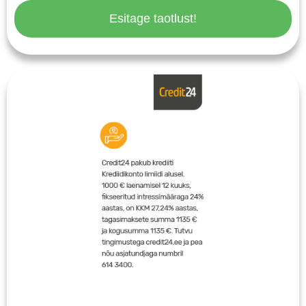
Esitage taotlust!