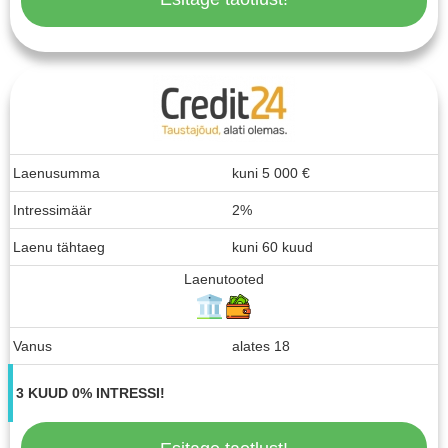
Laenusumma
kuni
5 000
€
Intressimäär
2%
Laenu tähtaeg
kuni 60 kuud
Laenutooted
Vanus
alates 18
3 KUUD 0% INTRESSI!