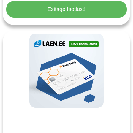
Esitage taotlust!