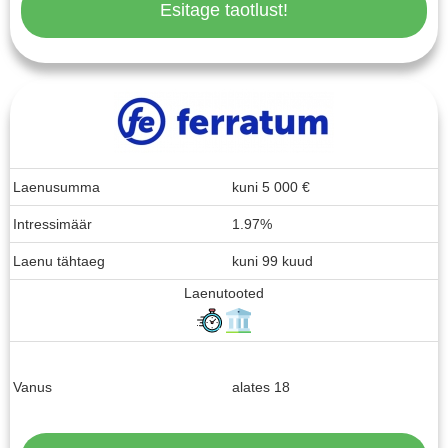
Esitage taotlust!
Laenusumma
kuni
5 000
€
Intressimäär
1.97%
Laenu tähtaeg
kuni 99 kuud
Laenutooted
Vanus
alates 18