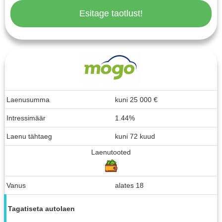
Esitage taotlust!
Laenusumma
kuni
25 000
€
Intressimäär
1.44%
Laenu tähtaeg
kuni 72 kuud
Laenutooted
Vanus
alates 18
Tagatiseta autolaen