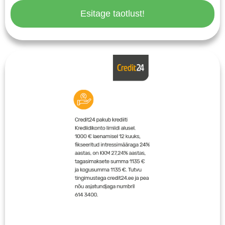
Esitage taotlust!