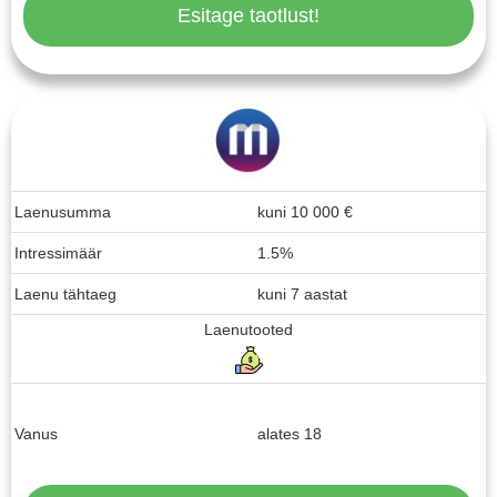
Esitage taotlust!
Laenusumma
kuni
10 000
€
Intressimäär
1.5%
Laenu tähtaeg
kuni 7 aastat
Laenutooted
Vanus
alates 18