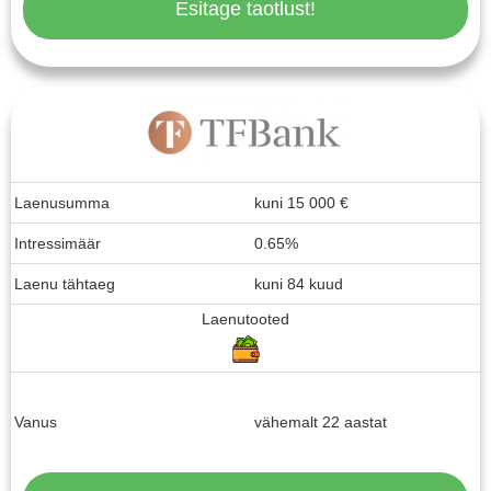
Esitage taotlust!
Laenusumma
kuni
15 000
€
Intressimäär
0.65%
Laenu tähtaeg
kuni 84 kuud
Laenutooted
Vanus
vähemalt 22 aastat