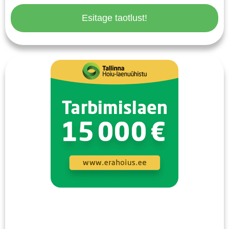
Esitage taotlust!