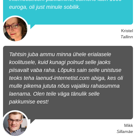
euroga, oli just minule sobilik.
Kristel
Tallinn
Tahtsin juba ammu minna ühele erialasele
koolitusele, kuid kunagi polnud selle jaoks
piisavalt vaba raha. Lõpuks sain selle unistuse
teoks teha laenud-internetist.com abiga, kes oli
mulle pikema jututa nõus vajaliku rahasumma
laenama. Olen teile väga tänulik selle
pakkumise eest!
Mikk
Sillamäe