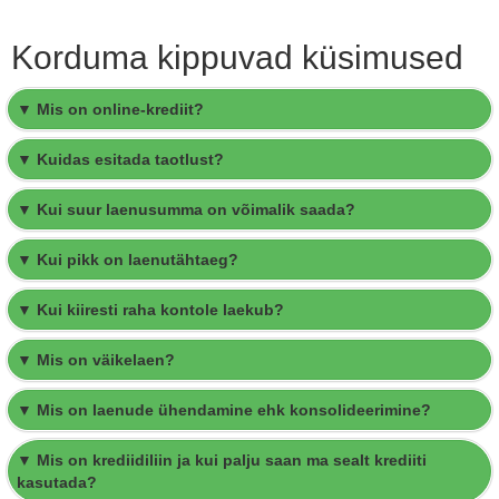
Korduma kippuvad küsimused
▼ Mis on online-krediit?
▼ Kuidas esitada taotlust?
▼ Kui suur laenusumma on võimalik saada?
▼ Kui pikk on laenutähtaeg?
▼ Kui kiiresti raha kontole laekub?
▼ Mis on väikelaen?
▼ Mis on laenude ühendamine ehk konsolideerimine?
▼ Mis on krediidiliin ja kui palju saan ma sealt krediiti
kasutada?