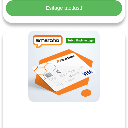
Esitage taotlust!