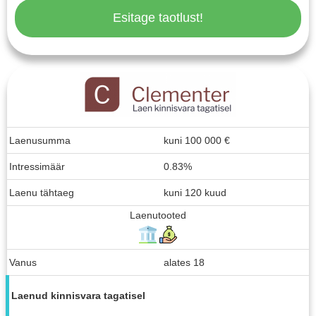
Esitage taotlust!
Laenusumma
kuni
100 000
€
Intressimäär
0.83%
Laenu tähtaeg
kuni 120 kuud
Laenutooted
Vanus
alates 18
Laenud kinnisvara tagatisel