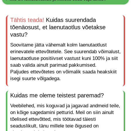
Tähtis teada!
Kuidas suurendada
tõenäosust, et laenutaotlus võetakse
vastu?
Soovitame jätta vähemalt kolm laenutaotlust
erinevatele ettevõtetele. See suurendab võimalust,
laenutaotluse positiivset vastust kuni 100% ja siit
saab valida ainult parimad pakkumised.
Paljudes ettevõtetes on võimalik saada heakskiit
isegi suurte võlgadega.
Kuidas me oleme teistest paremad?
Veebilehed, mis koguvad ja jagavad andmeid teile,
on kõige sagedamini petturid. Meil on siin ainult
tõelised ettevõtted, mis töötavad täiesti
seaduslikult, tänu millele teie õigused on