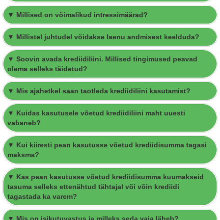
▼ Millised on võimalikud intressimäärad?
▼ Millistel juhtudel võidakse laenu andmisest keelduda?
▼ Soovin avada krediidiliini. Millised tingimused peavad
olema selleks täidetud?
▼ Mis ajahetkel saan taotleda krediidiliini kasutamist?
▼ Kuidas kasutusele võetud krediidiliini maht uuesti
vabaneb?
▼ Kui kiiresti pean kasutusse võetud krediidisumma tagasi
maksma?
▼ Kas pean kasutusse võetud krediidisumma kuumakseid
tasuma selleks ettenähtud tähtajal või võin krediidi
tagastada ka varem?
▼ Mis on isikutuvastus ja milleks seda vaja läheb?