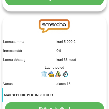
Laenusumma
kuni
5 000
€
Intressimäär
0%
Laenu tähtaeg
kuni 36 kuud
Laenutooted
Vanus
alates 18
MAKSEPUHKUS KUNI 6 KUUD
Esitage taotlust!