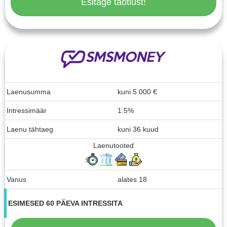
Esitage taotlust!
Laenusumma
kuni
5 000
€
Intressimäär
1.5%
Laenu tähtaeg
kuni 36 kuud
Laenutooted
Vanus
alates 18
ESIMESED 60 PÄEVA INTRESSITA