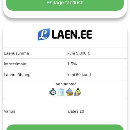
Esitage taotlust!
Laenusumma
kuni
5 000
€
Intressimäär
1.5%
Laenu tähtaeg
kuni 60 kuud
Laenutooted
Vanus
alates 18