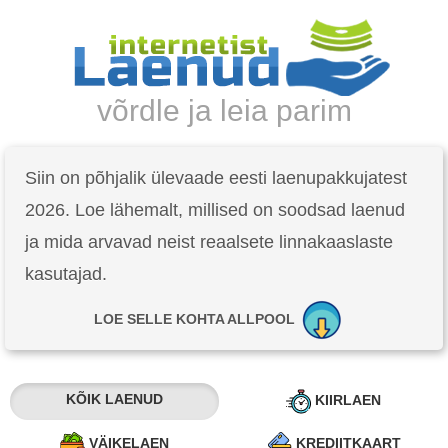
võrdle ja leia parim
Siin on põhjalik ülevaade eesti laenupakkujatest
2026. Loe lähemalt, millised on soodsad laenud
ja mida arvavad neist reaalsete linnakaaslaste
kasutajad.
LOE SELLE KOHTA ALLPOOL
KÕIK LAENUD
KIIRLAEN
VÄIKELAEN
KREDIITKAART