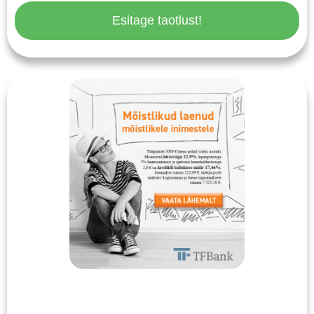
Esitage taotlust!