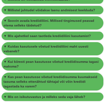
▼ Millistel juhtudel võidakse laenu andmisest keelduda?
▼ Soovin avada krediidiliini. Millised tingimused peavad
olema selleks täidetud?
▼ Mis ajahetkel saan taotleda krediidiliini kasutamist?
▼ Kuidas kasutusele võetud krediidiliini maht uuesti
vabaneb?
▼ Kui kiiresti pean kasutusse võetud krediidisumma tagasi
maksma?
▼ Kas pean kasutusse võetud krediidisumma kuumakseid
tasuma selleks ettenähtud tähtajal või võin krediidi
tagastada ka varem?
▼ Mis on isikutuvastus ja milleks seda vaja läheb?