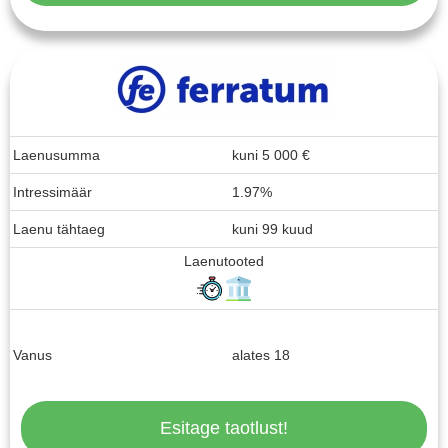
Laenusumma
kuni
5 000
€
Intressimäär
1.97%
Laenu tähtaeg
kuni 99 kuud
Laenutooted
Vanus
alates 18
Esitage taotlust!