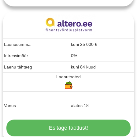
Laenusumma
kuni
25 000
€
Intressimäär
0%
Laenu tähtaeg
kuni 84 kuud
Laenutooted
Vanus
alates 18
Esitage taotlust!