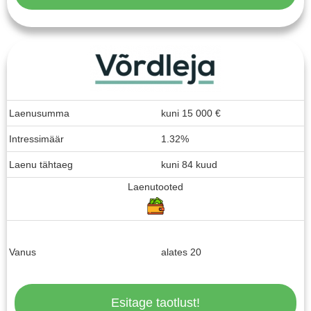
Laenusumma
kuni
15 000
€
Intressimäär
1.32%
Laenu tähtaeg
kuni 84 kuud
Laenutooted
Vanus
alates 20
Esitage taotlust!