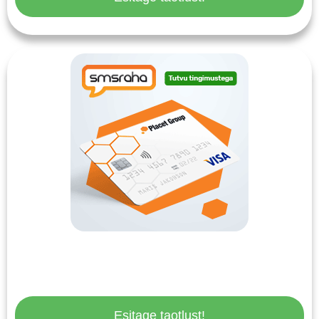
Esitage taotlust!