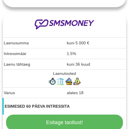
Laenusumma
kuni
5 000
€
Intressimäär
1.5%
Laenu tähtaeg
kuni 36 kuud
Laenutooted
Vanus
alates 18
ESIMESED 60 PÄEVA INTRESSITA
Esitage taotlust!