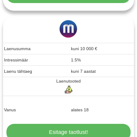
Laenusumma
kuni
10 000
€
Intressimäär
1.5%
Laenu tähtaeg
kuni 7 aastat
Laenutooted
Vanus
alates 18
Esitage taotlust!