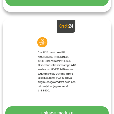
Esitage taotlust!