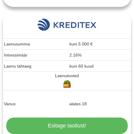
Laenusumma
kuni
5 000
€
Intressimäär
2.16%
Laenu tähtaeg
kuni 60 kuud
Laenutooted
Vanus
alates 18
Esitage taotlust!